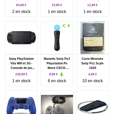
PlayStation 2
64,99 €
33,99 €
11,99 €
Multijoueur +
2 en stock
1 en stock
1 en stock
Emplacements
Mémoire
Sony PlayStation
Manette Sony Ps3
Carte Memoire
Vita Wifi et 3G -
Playstation Ps
Sony Ps1 Scph-
Console de jeu
Move CECH-
1020
portable - Noir
ZCM1E
239,99 €
8,99 €
4,99 €
cristal
1 en stock
6 en stock
10 en stock