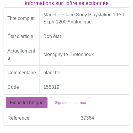
Informations sur l'offre sélectionnée
Manette Filaire Sony Playstation 1 Ps1
Titre complet
Scph-1200 Analogique
État d'article
Bon état
Actuellement
Montigny-le-Bretonneux
à
Commentaire
blanche
Code
155319
Fiche technique
Signaler une erreur
Référence
37364