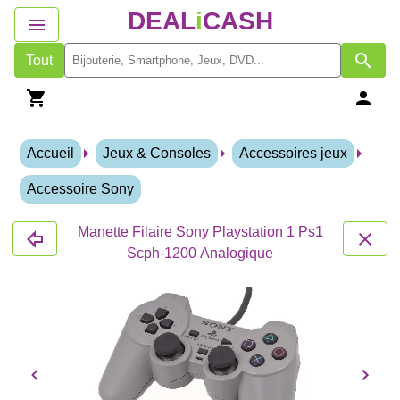
DEAL
i
CASH
Tout
Accueil
Jeux & Consoles
Accessoires jeux
Accessoire Sony
Manette Filaire Sony Playstation 1 Ps1
Scph-1200 Analogique