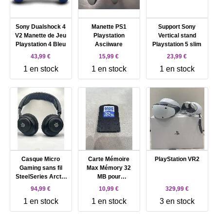
Sony Dualshock 4
Manette PS1
Support Sony
V2 Manette de Jeu
Playstation
Vertical stand
Playstation 4 Bleu
Asciiware
Playstation 5 slim
43,99 €
15,99 €
23,99 €
1 en stock
1 en stock
1 en stock
Casque Micro
Carte Mémoire
PlayStation VR2
Gaming sans fil
Max Mémory 32
SteelSeries Arctis
MB pour
Nova 5P pour
Playstation 2
94,99 €
10,99 €
329,99 €
Playstation
1 en stock
1 en stock
3 en stock