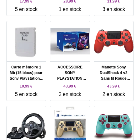
17,99 €
28,99 €
11,99 €
5 en stock
1 en stock
3 en stock
Carte mémoire 1
ACCESSOIRE
Manette Sony
Mb (15 blocs) pour
SONY
DualShock 4 v2
Sony Playstation 1
PLAYSTATION
Sans fil Rouge
(PSX), PSOne,
CAMERA 2 VR
Sony pour Sony
10,99 €
43,99 €
43,99 €
compatible PS2
PlayStation 4, Sony
5 en stock
2 en stock
2 en stock
PlayStation 4 Pro