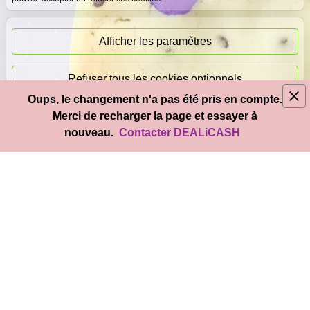
Paiement
immédiat
Afficher les paramètres
Refuser tous les cookies optionnels
Oups, le changement n'a pas été pris en compte.
© 2026
DEAL
i
CASH
- Tous droits réservés
Merci de recharger la page et essayer à
Accepter tous les cookies
nouveau.
Contacter DEALiCASH