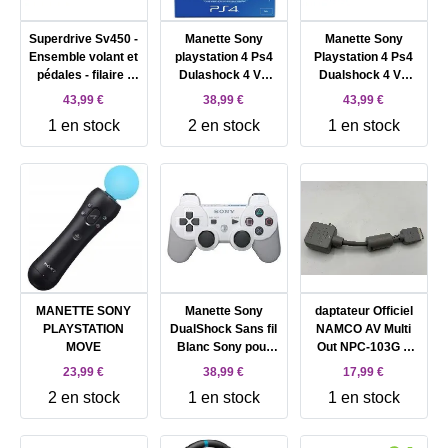
Superdrive Sv450 -
Manette Sony
Manette Sony
Ensemble volant et
playstation 4 Ps4
Playstation 4 Ps4
pédales - filaire -
Dulashock 4 V2
Dualshock 4 V2
pour PC, Microsoft
Gold
Berry Blue
43,99 €
38,99 €
43,99 €
Xbox One, Sony
1 en stock
2 en stock
1 en stock
PlayStation 4,
Nintendo Switch,
Microsoft Xbox
Series S, Microsoft
Xbox Series X
MANETTE SONY
Manette Sony
daptateur Officiel
PLAYSTATION
DualShock Sans fil
NAMCO AV Multi
MOVE
Blanc Sony pour
Out NPC-103G –
Sony PlayStation 3
Compatible
23,99 €
38,99 €
17,99 €
GunCon
2 en stock
1 en stock
1 en stock
PlayStation 1 (PS1)