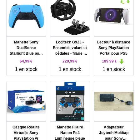
Manette Sony
Logitech G923 -
Lecteur à distance
DualSense
Ensemble volant et
Sony PlayStation
Starlight Blue pour
pédales - filaire -
Portal pour PS5
Sony PlayStation 5
pour PC, Sony
64,99 €
229,99 €
189,99 €
(Bleu)
PlayStation 4
1 en stock
1 en stock
1 en stock
Casque Realite
Manette Filaire
Adaptateur
Virtuelle Sony
Nacon Ps4
Joytech Multitap
Playstation Vr
Lumineuse bleue
pour Sony