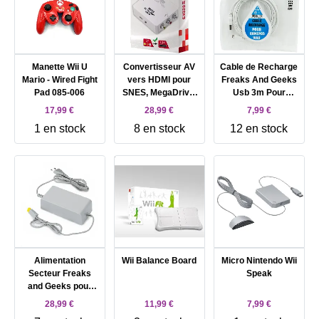
Manette Wii U
Convertisseur AV
Cable de Recharge
Mario - Wired Fight
vers HDMI pour
Freaks And Geeks
Pad 085-006
SNES, MegaDrive,
Usb 3m Pour
Wii, Game Cube..
Gameepad Wii U
17,99 €
28,99 €
7,99 €
1 en stock
8 en stock
12 en stock
Alimentation
Wii Balance Board
Micro Nintendo Wii
Secteur Freaks
Speak
and Geeks pour
Ninetndo Wii U
28,99 €
11,99 €
7,99 €