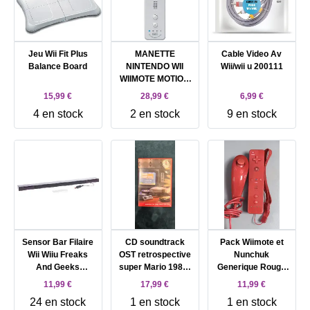
Jeu Wii Fit Plus
MANETTE
Cable Video Av
Balance Board
NINTENDO WII
Wii/wii u 200111
WIIMOTE MOTION
PLUS INSIDE RVL-
15,99 €
28,99 €
6,99 €
036
4 en stock
2 en stock
9 en stock
Sensor Bar Filaire
CD soundtrack
Pack Wiimote et
Wii Wiiu Freaks
OST retrospective
Nunchuk
And Geeks
super Mario 1985-
Generique Rouge
200027b
2010 25th Nintendo
Pour Nintendo Wii
11,99 €
17,99 €
11,99 €
WII PAL FR
24 en stock
1 en stock
1 en stock