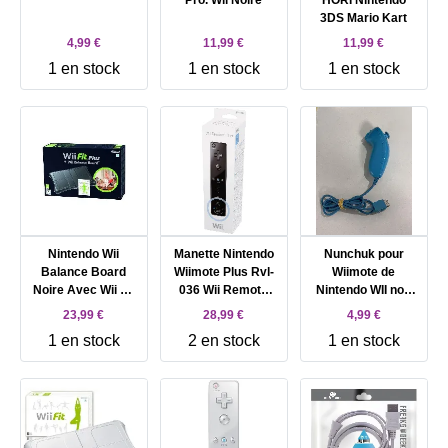
Pro. Wii Noire
HORI Nintendo
3DS Mario Kart
4,99 €
11,99 €
11,99 €
1 en stock
1 en stock
1 en stock
Nintendo Wii
Manette Nintendo
Nunchuk pour
Balance Board
Wiimote Plus Rvl-
Wiimote de
Noire Avec Wii Fit
036 Wii Remote
Nintendo WII non
Plus
Plus Noir
officiel - bleu
23,99 €
28,99 €
4,99 €
1 en stock
2 en stock
1 en stock