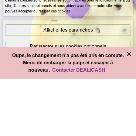
Certains cookies sont nécessaires et obligatoires pour le fonctionnement du
site, d'autres sont optionnels et nous aident à améliorer notre site. Vous
pouvez accepter ou refuser ces cookies.
Paiement
immédiat
Afficher les paramètres
Refuser tous les cookies optionnels
Oups, le changement n'a pas été pris en compte.
© 2026
DEAL
i
CASH
- Tous droits réservés
Merci de recharger la page et essayer à
Accepter tous les cookies
nouveau.
Contacter DEALiCASH