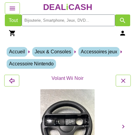
DEAL
i
CASH
Tout
Accueil
Jeux & Consoles
Accessoires jeux
Accessoire Nintendo
Volant Wii Noir