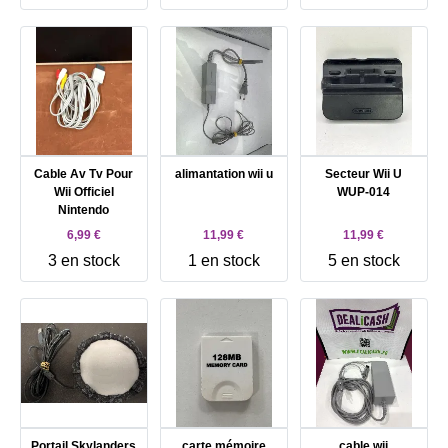
Cable Av Tv Pour
alimantation wii u
Secteur Wii U
Wii Officiel
WUP-014
Nintendo
6,99 €
11,99 €
11,99 €
3 en stock
1 en stock
5 en stock
Portail Skylanders
carte mémoire
cable wii