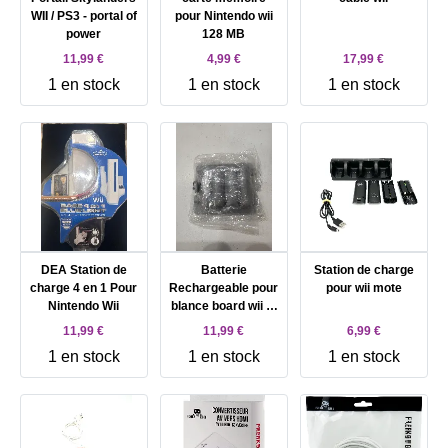
WII / PS3 - portal of
pour Nintendo wii
power
128 MB
11,99 €
4,99 €
17,99 €
1 en stock
1 en stock
1 en stock
DEA Station de
Batterie
Station de charge
charge 4 en 1 Pour
Rechargeable pour
pour wii mote
Nintendo Wii
blance board wii fit
NW860
11,99 €
11,99 €
6,99 €
1 en stock
1 en stock
1 en stock