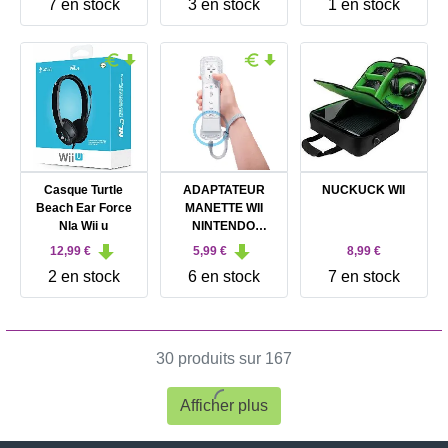
7 en stock
3 en stock
1 en stock
Casque Turtle
ADAPTATEUR
NUCKUCK WII
Beach Ear Force
MANETTE WII
Nla Wii u
NINTENDO
MOTION PLUS
12,99 €
5,99 €
8,99 €
RVL-026
2 en stock
6 en stock
7 en stock
30 produits sur 167
Afficher plus