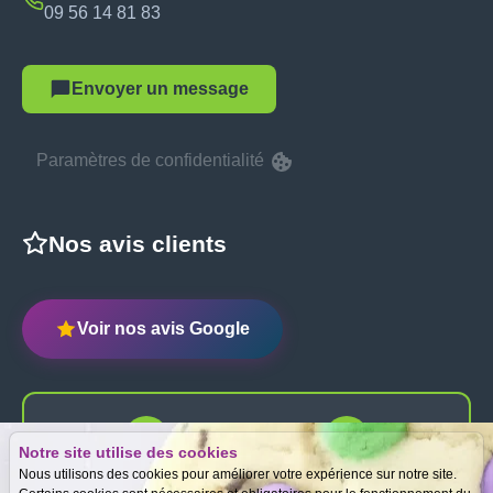
09 56 14 81 83
Envoyer un message
Paramètres de confidentialité
Nos avis clients
Voir nos avis Google
Notre site utilise des cookies
Expertise
Meilleurs prix
Nous utilisons des cookies pour améliorer votre expérience sur notre site.
gratuite
garantis