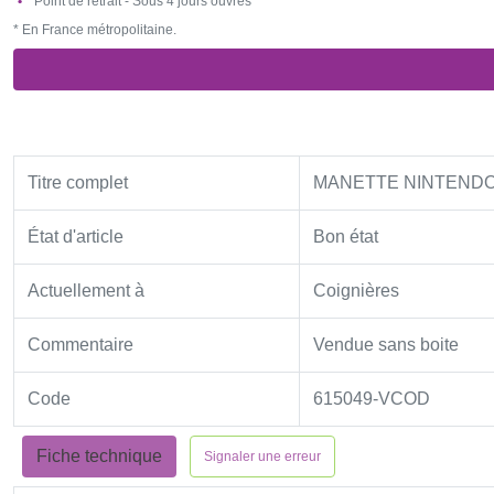
Point de retrait - Sous 4 jours ouvrés*
* En France métropolitaine.
Titre complet
MANETTE NINTENDO
État d'article
Bon état
Actuellement à
Coignières
Commentaire
Vendue sans boite
Code
615049-VCOD
Fiche technique
Signaler une erreur