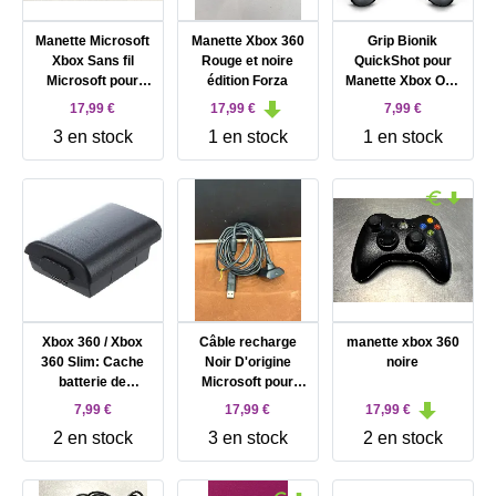
Manette Microsoft
Manette Xbox 360
Grip Bionik
Xbox Sans fil
Rouge et noire
QuickShot pour
Microsoft pour
édition Forza
Manette Xbox One
Microsoft Xbox 360
Noir avec
17,99 €
17,99 €
7,99 €
Réglages
3 en stock
1 en stock
1 en stock
gachettes
Xbox 360 / Xbox
Câble recharge
manette xbox 360
360 Slim: Cache
Noir D'origine
noire
batterie de
Microsoft pour
manette noir
Manette Xbox 360
7,99 €
17,99 €
17,99 €
sans fil
2 en stock
3 en stock
2 en stock