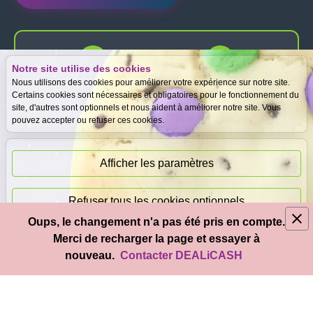
Notre site utilise des cookies
Expertise
Meilleurs prix
Nous utilisons des cookies pour améliorer votre expérience sur notre site.
gratuite
garantis
Certains cookies sont nécessaires et obligatoires pour le fonctionnement du
site, d'autres sont optionnels et nous aident à améliorer notre site. Vous
pouvez accepter ou refuser ces cookies.
Paiement
immédiat
Afficher les paramètres
Refuser tous les cookies optionnels
Oups, le changement n'a pas été pris en compte.
© 2026
DEAL
i
CASH
- Tous droits réservés
Merci de recharger la page et essayer à
Accepter tous les cookies
nouveau.
Contacter DEALiCASH