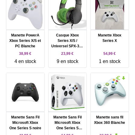
Manette PowerA
Casque Xbox
Manette Xbox
Xbox Series X/S et
Series X/S /
Series X
PC Blanche
Universel SPX-300
- Vert et Noir
38,99 €
23,99 €
54,99 €
4 en stock
9 en stock
1 en stock
Manette Sans Fil
Manette Sans Fil
Manette sans fil
Microsoft Xbox
Microsoft Xbox
Xbox 360 Blanche
One Series S noire
One Series S
Robot White