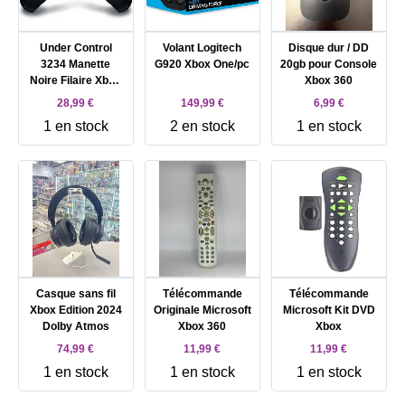
Under Control
Volant Logitech
Disque dur / DD
3234 Manette
G920 Xbox One/pc
20gb pour Console
Noire Filaire Xbox
Xbox 360
360
28,99 €
149,99 €
6,99 €
1 en stock
2 en stock
1 en stock
Casque sans fil
Télécommande
Télécommande
Xbox Edition 2024
Originale Microsoft
Microsoft Kit DVD
Dolby Atmos
Xbox 360
Xbox
74,99 €
11,99 €
11,99 €
1 en stock
1 en stock
1 en stock