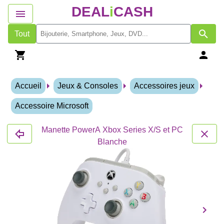
DEAL
i
CASH
Tout
Accueil
Jeux & Consoles
Accessoires jeux
Accessoire Microsoft
Manette PowerA Xbox Series X/S et PC
Blanche