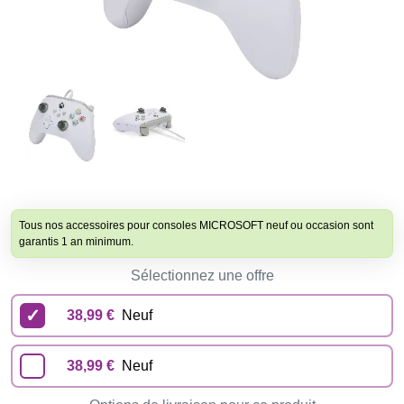
Tous nos accessoires pour consoles MICROSOFT neuf ou occasion sont
garantis 1 an minimum.
Sélectionnez une offre
38,99 €
Neuf
38,99 €
Neuf