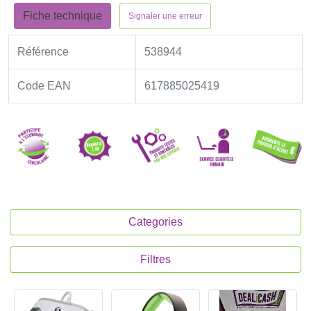
Fiche technique
Signaler une erreur
Référence
538944
Code EAN
617885025419
Categories
Filtres