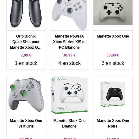
Grip Bionik
Manette PowerA
Manette Xbox One
QuickShot pour
Xbox Series X/S et
Manette Xbox One
PC Blanche
Noir avec
7,99 €
38,99 €
33,99 €
Réglages
1 en stock
4 en stock
3 en stock
gachettes
Manette Xbox One
Manette Xbox One
Manette Xbox One
Vert Gris
Blanche
Noire