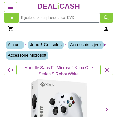
DEAL
i
CASH
Tout
Accueil
Jeux & Consoles
Accessoires jeux
Accessoire Microsoft
Manette Sans Fil Microsoft Xbox One
Series S Robot White