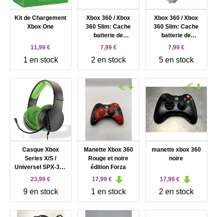
Kit de Chargement
Xbox 360 / Xbox
Xbox 360 / Xbox
Xbox One
360 Slim: Cache
360 Slim: Cache
batterie de
batterie de
manette noir
manette blanc
11,99 €
7,99 €
7,99 €
1 en stock
2 en stock
5 en stock
Casque Xbox
Manette Xbox 360
manette xbox 360
Series X/S /
Rouge et noire
noire
Universel SPX-300
édition Forza
- Vert et Noir
23,99 €
17,99 €
17,99 €
9 en stock
1 en stock
2 en stock