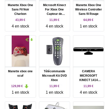
Manette Xbox One
Microsoft Kinect
Manette Xbox One
Sans Fil Noir
For Xbox One
Wireless Controller
Charbon
Capteur de
Sans fil Rouge
Mouvement Noir,
43,99 €
11,99 €
64,99 €
Noir
4 en stock
4 en stock
1 en stock
Manette xbox one
Télécommande
CAMERA
scuf
Microsoft Kit DVD
MICROSOFT
Xbox
KINECT 1414
XBOX 360
129,99 €
11,99 €
11,99 €
1 en stock
1 en stock
4 en stock