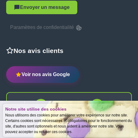
Envoyer un message
Paramètres de confidentialité
Nos avis clients
Voir nos avis Google
Notre site utilise des cookies
Expertise
Meilleurs prix
Nous utilisons des cookies pour améliorer votre expérience sur notre site.
gratuite
garantis
Certains cookies sont nécessaires et obligatoires pour le fonctionnement du
site, d'autres sont optionnels et nous aident à améliorer notre site. Vous
pouvez accepter ou refuser ces cookies.