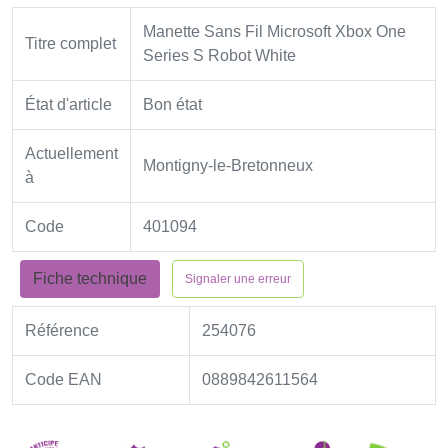
Manette Sans Fil Microsoft Xbox One
Titre complet
Series S Robot White
État d'article
Bon état
Actuellement
Montigny-le-Bretonneux
à
Code
401094
Fiche technique
Signaler une erreur
Référence
254076
Code EAN
0889842611564