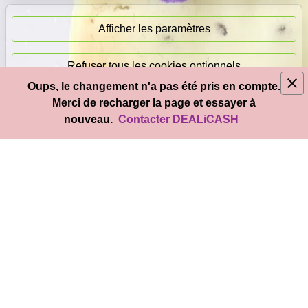
Paiement
immédiat
Afficher les paramètres
Refuser tous les cookies optionnels
Oups, le changement n'a pas été pris en compte.
© 2026
DEAL
i
CASH
- Tous droits réservés
Merci de recharger la page et essayer à
Accepter tous les cookies
nouveau.
Contacter DEALiCASH