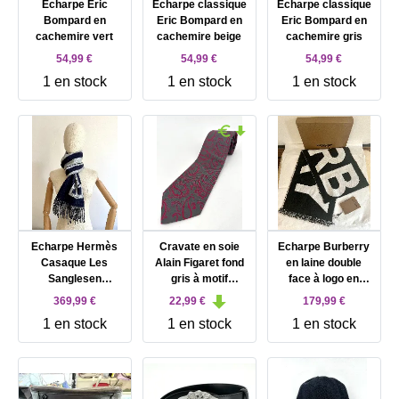
Echarpe Eric
Echarpe classique
Echarpe classique
Bompard en
Eric Bompard en
Eric Bompard en
cachemire vert
cachemire beige
cachemire gris
54,99 €
54,99 €
54,99 €
1 en stock
1 en stock
1 en stock
Echarpe Hermès
Cravate en soie
Echarpe Burberry
Casaque Les
Alain Figaret fond
en laine double
Sanglesen
gris à motif
face à logo en
cachemire gris et
cachemire rouge
jacquard blanch et
369,99 €
22,99 €
179,99 €
bleu marine
noir
1 en stock
1 en stock
1 en stock