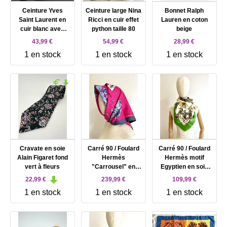
Ceinture Yves
Ceinture large Nina
Bonnet Ralph
Saint Laurent en
Ricci en cuir effet
Lauren en coton
cuir blanc avec
python taille 80
beige
papillons colorés
43,99 €
54,99 €
28,99 €
taille 85/34
1 en stock
1 en stock
1 en stock
référence 8966
Cravate en soie
Carré 90 / Foulard
Carré 90 / Foulard
Alain Figaret fond
Hermès
Hermès motif
vert à fleurs
"Carrousel" en
Egyptien en soie
soie couleur rose
dans les tons
22,99 €
239,99 €
109,99 €
et gris 88 x 88 cm
dominantes vert et
1 en stock
1 en stock
1 en stock
jaune 88 x 88 cm