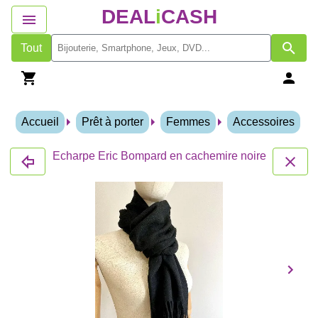
DEAL
i
CASH
Tout
Accueil
Prêt à porter
Femmes
Accessoires
Echarpe Eric Bompard en cachemire noire