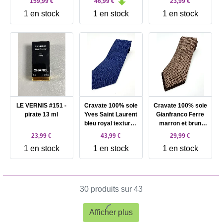
159,99 €
46,99 €
23,99 €
fond fuchsia
1 en stock
1 en stock
1 en stock
LE VERNIS #151 -
Cravate 100% soie
Cravate 100% soie
pirate 13 ml
Yves Saint Laurent
Gianfranco Ferre
bleu royal texturée
marron et brun
à motifs carrés
foncé à motif
23,99 €
43,99 €
29,99 €
géométrique
1 en stock
1 en stock
1 en stock
30 produits sur 43
Afficher plus