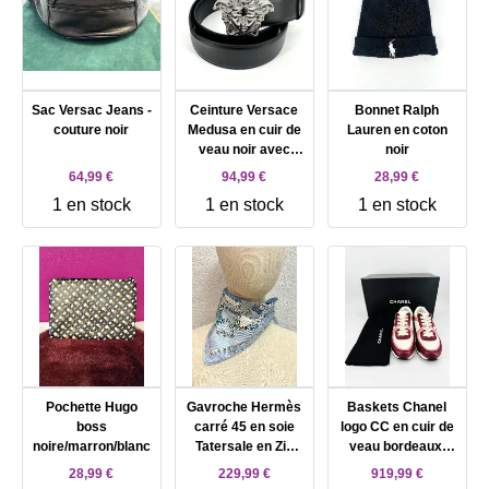
Sac Versac Jeans -
Ceinture Versace
Bonnet Ralph
couture noir
Medusa en cuir de
Lauren en coton
veau noir avec
noir
boucle argenté
64,99 €
94,99 €
28,99 €
DCU4140.DVT91
1 en stock
1 en stock
1 en stock
taille 95
Pochette Hugo
Gavroche Hermès
Baskets Chanel
boss
carré 45 en soie
logo CC en cuir de
noire/marron/blanc
Tatersale en Zig
veau bordeaux,
Zag
blanc et rose
28,99 €
229,99 €
919,99 €