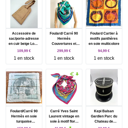
Accessoire de
Foulard/ Carré 90
Foulard Cartier à
sac/porte-adresse
Hermès
motifs panthères
en cuir beige Louis
Couvertures et
en soie multicolore
Vuitton
tenues de jour en
109,99 €
299,99 €
94,99 €
soie fond vert
1 en stock
1 en stock
1 en stock
Foulard/Carré 90
Carré Yves Saint
Kepi Balsan
Hermès en soie
Laurent vintage en
Gardien Parc du
turquoise
soie à motif floral
Chateau de
Joséphine Danse
multicolore sur
Versailles