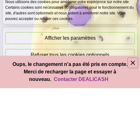
Expertise
Meilleurs prix
Nous utilisons des cookies pour améliorer votre expérience sur notre site.
gratuite
garantis
Certains cookies sont nécessaires et obligatoires pour le fonctionnement du
site, d'autres sont optionnels et nous aident à améliorer notre site. Vous
pouvez accepter ou refuser ces cookies.
Paiement
immédiat
Afficher les paramètres
Refuser tous les cookies optionnels
Oups, le changement n'a pas été pris en compte.
© 2026
DEAL
i
CASH
- Tous droits réservés
Merci de recharger la page et essayer à
Accepter tous les cookies
nouveau.
Contacter DEALiCASH