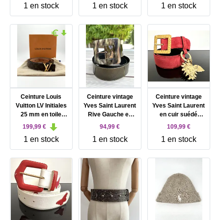
1 en stock
1 en stock
1 en stock
Ceinture Louis
Ceinture vintage
Ceinture vintage
Vuitton LV Initiales
Yves Saint Laurent
Yves Saint Laurent
25 mm en toile
Rive Gauche en
en cuir suédé
monogram
cuir verni pailleté
rouge avec
199,99 €
94,99 €
109,99 €
bronze olive avec
pendentif soleil et
1 en stock
1 en stock
1 en stock
boucle carrée au
coeur, boucle
motif écaille
martelée dorée
taille 85/34