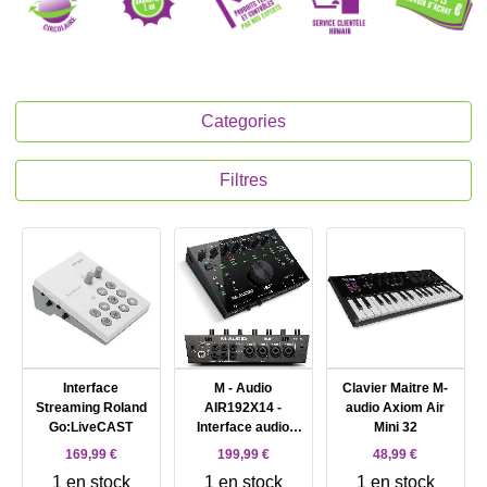
Categories
Filtres
Interface
M - Audio
Clavier Maitre M-
Streaming Roland
AIR192X14 -
audio Axiom Air
Go:LiveCAST
Interface audio
Mini 32
USB MIDI - 8
169,99 €
199,99 €
48,99 €
entrées / 4 sorties
1 en stock
1 en stock
1 en stock