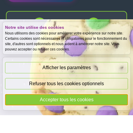
Notre site utilise des cookies
Expertise
Meilleurs prix
Nous utilisons des cookies pour améliorer votre expérience sur notre site.
gratuite
garantis
Certains cookies sont nécessaires et obligatoires pour le fonctionnement du
site, d'autres sont optionnels et nous aident à améliorer notre site. Vous
pouvez accepter ou refuser ces cookies.
Paiement
immédiat
Afficher les paramètres
Refuser tous les cookies optionnels
© 2026
DEAL
i
CASH
- Tous droits réservés
Accepter tous les cookies