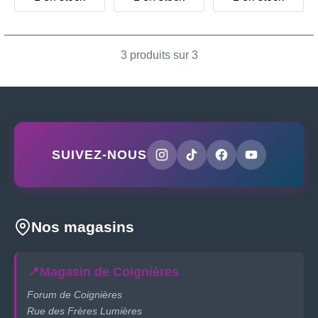
3 produits sur 3
SUIVEZ-NOUS
Nos magasins
📍
Magasin de Coignières
Forum de Coignières
Rue des Frères Lumières