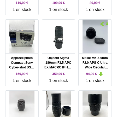
Zoom - 18 mm -
119,99 €
109,99 €
89,99 €
200 mm - f/3.5 - 6.3
1 en stock
1 en stock
1 en stock
Di II VC - Nikon F
Appareil photo
Objectif Sigma
Meike MK-6.5mm
Compact Sony
180mm F3.5 APO
F2.0 APS-C Ultra
Cyber-shot DSC-
EX MACRO IF HSM
Wide Circular
H70
pour monture
Fisheyes Lens for
159,99 €
359,99 €
94,99 €
canon
E/X/EF-M/M43
1 en stock
1 en stock
1 en stock
Mount