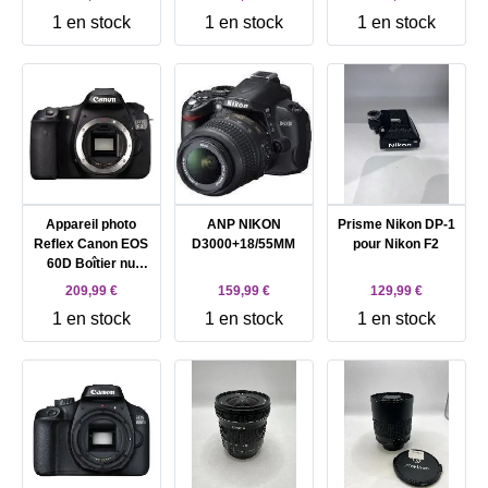
1 en stock
1 en stock
1 en stock
Appareil photo
ANP NIKON
Prisme Nikon DP-1
Reflex Canon EOS
D3000+18/55MM
pour Nikon F2
60D Boîtier nu
Reflex - 18.0 MP -
209,99 €
159,99 €
129,99 €
APS - C - 1080p -
1 en stock
1 en stock
1 en stock
corps uniquement