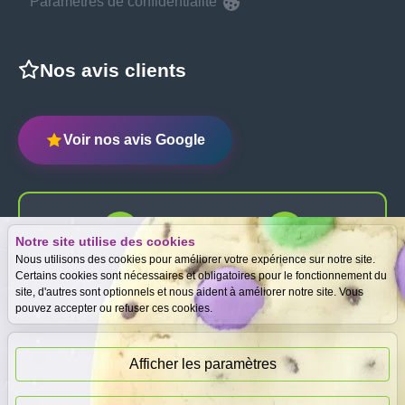
Paramètres de confidentialité
Nos avis clients
Voir nos avis Google
Notre site utilise des cookies
Expertise
Meilleurs prix
Nous utilisons des cookies pour améliorer votre expérience sur notre site.
gratuite
garantis
Certains cookies sont nécessaires et obligatoires pour le fonctionnement du
site, d'autres sont optionnels et nous aident à améliorer notre site. Vous
pouvez accepter ou refuser ces cookies.
Paiement
immédiat
Afficher les paramètres