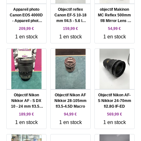
Appareil photo
Objectif reflex
objectif Makinon
Canon EOS 4000D
Canon EF-S 10-18
MC Reflex 500mm
- Appareil photo
mm f/4.5 - 5.6 IS
f/8 Mirror Lens -
numérique - Reflex
STM
Pentax PK
209,99 €
159,99 €
54,99 €
- 18.0 MP - APS - C
1 en stock
1 en stock
1 en stock
- 1080p / 30 pi/s -
corps uniquement -
Wi - Fi - noir
Objectif Nikon
Objectif Nikon AF
Objectif Nikon AF-
Nikkor AF - S DX
Nikkor 28-105mm
S Nikkor 24-70mm
10 - 24 mm f/3.5 -
f/3.5-4.5D Macro
f/2.8G IF-ED
4.5 G ED - Nikon F
189,99 €
94,99 €
569,99 €
1 en stock
1 en stock
1 en stock