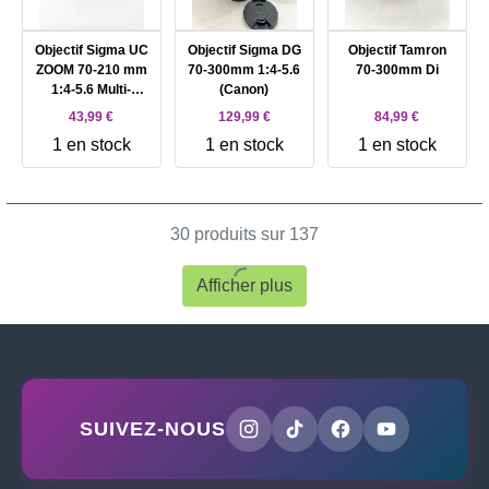
Objectif Sigma UC
Objectif Sigma DG
Objectif Tamron
ZOOM 70-210 mm
70-300mm 1:4-5.6
70-300mm Di
1:4-5.6 Multi-
(Canon)
Coated - Monture
43,99 €
129,99 €
84,99 €
Canon
1 en stock
1 en stock
1 en stock
30 produits sur 137
Afficher plus
SUIVEZ-NOUS