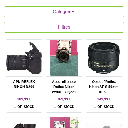
Categories
Filtres
APN REFLEX
Appareil photo
Objectif Reflex
NIKON D200
Reflex Nikon
Nikon AF-S 50mm
D5500 + Objectif
f/1.8 G
AF-S 18-140 mm
109,99 €
369,99 €
149,99 €
VR
1 en stock
1 en stock
1 en stock