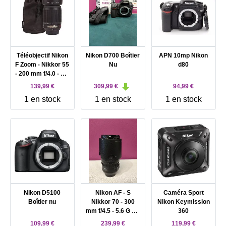
Téléobjectif Nikon
Nikon D700 Boîtier
APN 10mp Nikon
F Zoom - Nikkor 55
Nu
d80
- 200 mm f/4.0 - 5.6
G ED - IF AF - S DX
139,99 €
309,99 €
94,99 €
VR - pour Nikon
1 en stock
1 en stock
1 en stock
D1, D100, D1H,
D1X, D2H, D2HS,
D2X, D2Xs, D50,
D70; F 100, 5 50, 6,
65, 75, 80, 801
Nikon D5100
Nikon AF - S
Caméra Sport
Boîtier nu
Nikkor 70 - 300
Nikon Keymission
mm f/4.5 - 5.6 G ED
360
VR
109,99 €
239,99 €
119,99 €