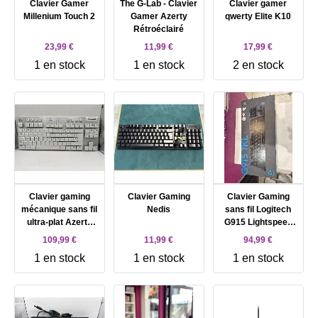
Clavier Gamer
The G-Lab - Clavier
Clavier gamer
Millenium Touch 2
Gamer Azerty
qwerty Elite K10
Rétroéclairé
23,99 €
11,99 €
17,99 €
1 en stock
1 en stock
2 en stock
Clavier gaming
Clavier Gaming
Clavier Gaming
mécanique sans fil
Nedis
sans fil Logitech
ultra-plat Azerty
G915 Lightspeed
Logitech G915 X
TKL Linéaire Noir
109,99 €
11,99 €
94,99 €
Lightspeed TKL
carbone
1 en stock
1 en stock
1 en stock
Tactile Blanc