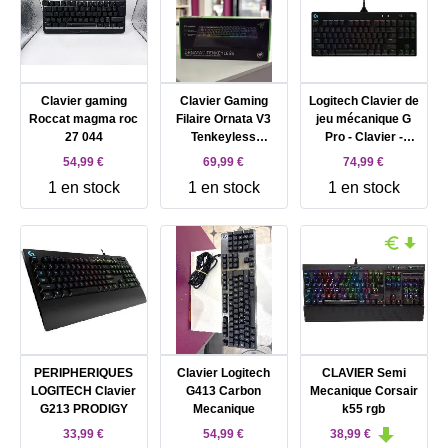
Clavier gaming
Clavier Gaming
Logitech Clavier de
Roccat magma roc
Filaire Ornata V3
jeu mécanique G
27 044
Tenkeyless
Pro - Clavier -
Rétroéclairé avec
backlit - USB -
54,99 €
69,99 €
74,99 €
Repose-Poignet
AZERTY - Français
1 en stock
1 en stock
1 en stock
Razer Noir
- commutateur :
GX Blue Clicky -
noir
PERIPHERIQUES
Clavier Logitech
CLAVIER Semi
LOGITECH Clavier
G413 Carbon
Mecanique Corsair
G213 PRODIGY
Mecanique
k55 rgb
33,99 €
54,99 €
38,99 €