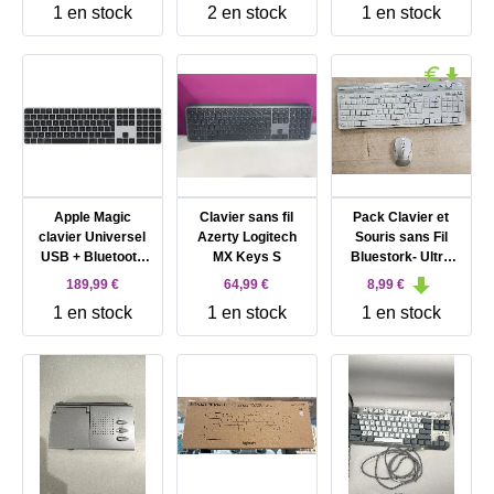
1 en stock
2 en stock
1 en stock
Apple Magic
Clavier sans fil
Pack Clavier et
clavier Universel
Azerty Logitech
Souris sans Fil
USB + Bluetooth
MX Keys S
Bluestork- Ultra
AZERTY Français
Slim avec Touches
189,99 €
64,99 €
8,99 €
Noir
Silencieuses -
1 en stock
1 en stock
1 en stock
Touches
multimédia - Souris
Ambidextre - sans
Fil 2,4 Ghz – Azerty
Français KB-Pack-
Easy-III/F