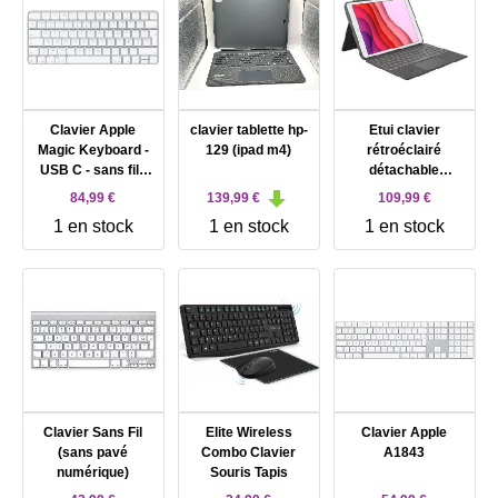
Clavier Apple
clavier tablette hp-
Etui clavier
Magic Keyboard -
129 (ipad m4)
rétroéclairé
USB C - sans fil -
détachable
Bluetooth -
Logitech Combo
84,99 €
139,99 €
109,99 €
AZERTY - Français
Touch pour iPad
1 en stock
1 en stock
1 en stock
10e génération
Gris
Clavier Sans Fil
Elite Wireless
Clavier Apple
(sans pavé
Combo Clavier
A1843
numérique)
Souris Tapis