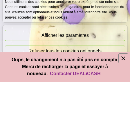
Expertise
Meilleurs prix
Nous utilisons des cookies pour améliorer votre expérience sur notre site.
gratuite
garantis
Certains cookies sont nécessaires et obligatoires pour le fonctionnement du
site, d'autres sont optionnels et nous aident à améliorer notre site. Vous
pouvez accepter ou refuser ces cookies.
Paiement
immédiat
Afficher les paramètres
Refuser tous les cookies optionnels
Oups, le changement n'a pas été pris en compte.
© 2026
DEAL
i
CASH
- Tous droits réservés
Merci de recharger la page et essayer à
Accepter tous les cookies
nouveau.
Contacter DEALiCASH