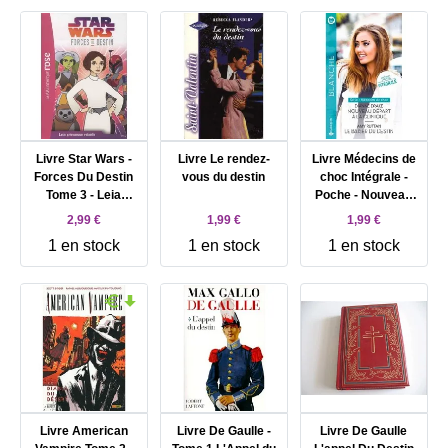
Livre Star Wars -
Livre Le rendez-
Livre Médecins de
Forces Du Destin
vous du destin
choc Intégrale -
Tome 3 - Leia
Poche - Nouveau
Princesse Rebelle
départ à la clinique
2,99 €
1,99 €
1,99 €
; Le baiser du
1 en stock
1 en stock
1 en stock
destin
Livre American
Livre De Gaulle -
Livre De Gaulle