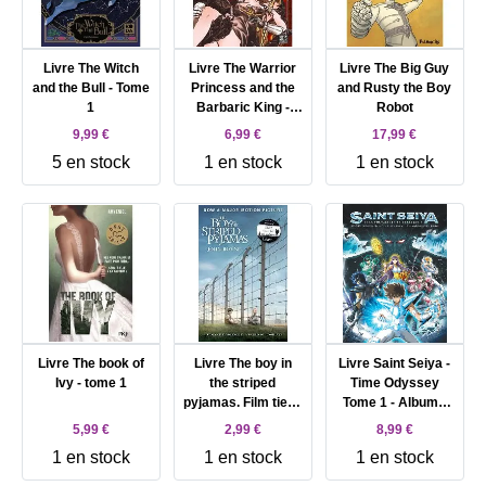
Livre The Witch
Livre The Warrior
Livre The Big Guy
and the Bull - Tome
Princess and the
and Rusty the Boy
1
Barbaric King -
Robot
Tome 1
9,99 €
6,99 €
17,99 €
5 en stock
1 en stock
1 en stock
Livre The book of
Livre The boy in
Livre Saint Seiya -
Ivy - tome 1
the striped
Time Odyssey
pyjamas. Film tie-in
Tome 1 - Album -
John Boyne
Ikki dans les
5,99 €
2,99 €
8,99 €
flammes du destin
1 en stock
1 en stock
1 en stock