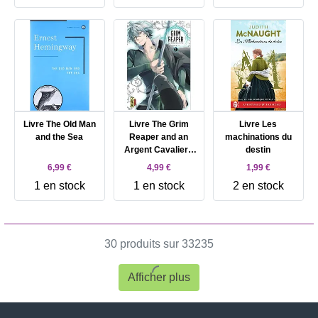
Livre The Old Man
Livre The Grim
Livre Les
and the Sea
Reaper and an
machinations du
Argent Cavalier -
destin
Tome 2
6,99 €
4,99 €
1,99 €
1 en stock
1 en stock
2 en stock
30 produits sur 33235
Afficher plus