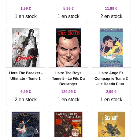
1,99 €
5,99 €
11,99 €
1 en stock
1 en stock
2 en stock
Livre The Breaker -
Livre The Boys
Livre Ange Et
Ultimate - Tome 1
Tome 5 - Le Fils Du
Compagnie Tome 2
Boulanger
- Le Destin D'une
Étoile
6,99 €
129,99 €
2,99 €
2 en stock
1 en stock
1 en stock