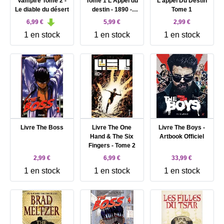
Vampire Tome 2 -
Tome 1 L'Appel du
L'appel Du Destin
Le diable du désert
destin - 1890 -
Tome 1
1940
6,99 €
5,99 €
2,99 €
1 en stock
1 en stock
1 en stock
Livre The Boss
Livre The One
Livre The Boys -
Hand & The Six
Artbook Officiel
Fingers - Tome 2
2,99 €
6,99 €
33,99 €
1 en stock
1 en stock
1 en stock