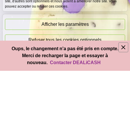
site, d'autres sont optionnels et nous aident à améliorer notre site. Vous
pouvez accepter ou refuser ces cookies.
Paiement
immédiat
Afficher les paramètres
Refuser tous les cookies optionnels
Oups, le changement n'a pas été pris en compte.
© 2026
DEAL
i
CASH
- Tous droits réservés
Merci de recharger la page et essayer à
Accepter tous les cookies
nouveau.
Contacter DEALiCASH