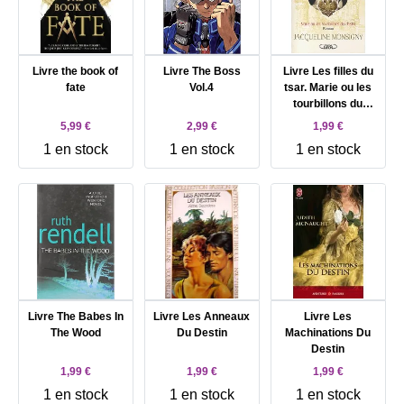
Livre the book of
Livre The Boss
Livre Les filles du
fate
Vol.4
tsar. Marie ou les
tourbillons du
destin
5,99 €
2,99 €
1,99 €
1 en stock
1 en stock
1 en stock
Livre The Babes In
Livre Les Anneaux
Livre Les
The Wood
Du Destin
Machinations Du
Destin
1,99 €
1,99 €
1,99 €
1 en stock
1 en stock
1 en stock