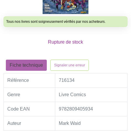
Tous nos livres sont soigneusement vérifiés par nos acheteurs.
Rupture de stock
Fiche technique
Signaler une erreur
Référence
716134
Genre
Livre Comics
Code EAN
9782809405934
Auteur
Mark Waid