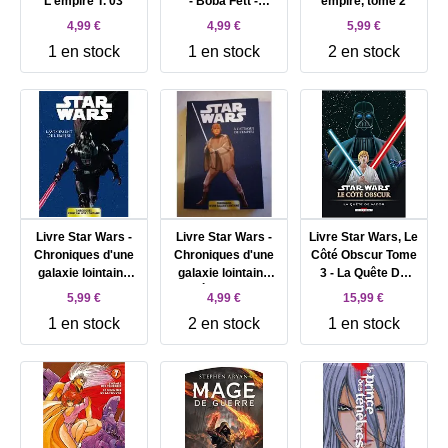
L'empire T. 03
- Boba Fett -
empire, tome 2
Ennemi De
4,99 €
4,99 €
5,99 €
L'empire
1 en stock
1 en stock
2 en stock
Livre Star Wars -
Livre Star Wars -
Livre Star Wars, Le
Chroniques d'une
Chroniques d'une
Côté Obscur Tome
galaxie lointaine
galaxie lointaine
3 - La Quête De
T02 - L'avènement
T05 - À l'attaque de
Vador
5,99 €
4,99 €
15,99 €
de l'Empire
l'Empire
1 en stock
2 en stock
1 en stock