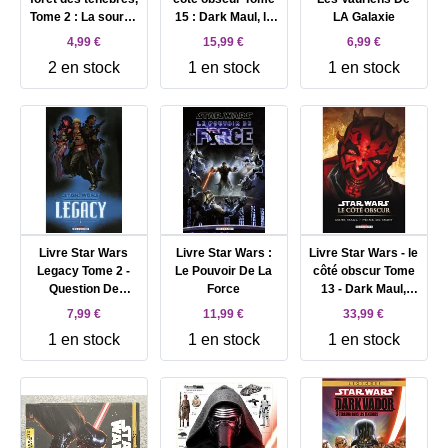
Tome 2 : La source
15 : Dark Maul, le
LA Galaxie
magique
fils de Dathomir
4,99 €
15,99 €
6,99 €
2 en stock
1 en stock
1 en stock
Livre Star Wars
Livre Star Wars :
Livre Star Wars - le
Legacy Tome 2 -
Le Pouvoir De La
côté obscur Tome
Question De
Force
13 - Dark Maul,
Confiance
peine de mort
7,99 €
11,99 €
33,99 €
1 en stock
1 en stock
1 en stock