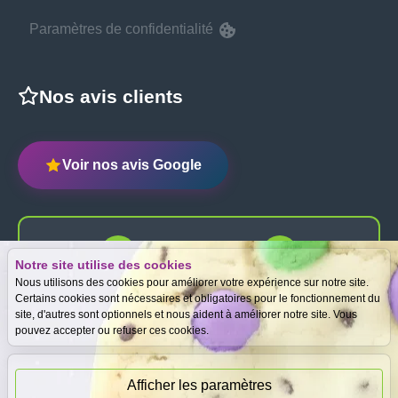
Paramètres de confidentialité
Nos avis clients
Voir nos avis Google
Notre site utilise des cookies
Expertise
Meilleurs prix
Nous utilisons des cookies pour améliorer votre expérience sur notre site.
gratuite
garantis
Certains cookies sont nécessaires et obligatoires pour le fonctionnement du
site, d'autres sont optionnels et nous aident à améliorer notre site. Vous
pouvez accepter ou refuser ces cookies.
Paiement
immédiat
Afficher les paramètres