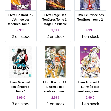
Livre Bastard ! ! -
Livre L'age Des
Livre Le Prince des
L'Armée des
Ténèbres Tome 1 -
Ténèbres - tome 2
ténèbres, tome 7 :
Mage De Guerre
Le Seigneur de la
2,99 €
1,99 €
6,99 €
foudre
2 en stock
2 en stock
1 en stock
Livre Mon amie
Livre Bastard ! ! -
Livre Bastard ! ! -
des ténèbres -
L'Armée des
L'Armée des
Tome 1
ténèbres, tome 5 :
ténèbres, tome 6 :
Panique
Le Malèfice interdit
2,99 €
2,99 €
2,99 €
3 en stock
1 en stock
1 en stock