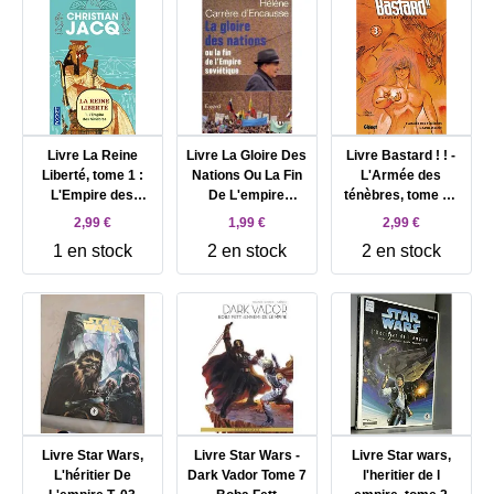
Livre La Reine
Livre La Gloire Des
Livre Bastard ! ! -
Liberté, tome 1 :
Nations Ou La Fin
L'Armée des
L'Empire des
De L'empire
ténèbres, tome 3 :
ténèbres
Sovietique
L'Adolescent
2,99 €
1,99 €
2,99 €
1 en stock
2 en stock
2 en stock
Livre Star Wars,
Livre Star Wars -
Livre Star wars,
L'héritier De
Dark Vador Tome 7
l'heritier de l