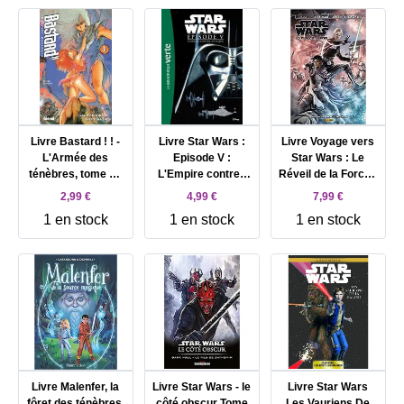
Livre Bastard ! ! -
Livre Star Wars :
Livre Voyage vers
L'Armée des
Episode V :
Star Wars : Le
ténèbres, tome 1 :
L'Empire contre -
Réveil de la Force -
Entrée en scène
attaque
Les Ruines de
2,99 €
4,99 €
7,99 €
l'Empire
1 en stock
1 en stock
1 en stock
Livre Malenfer, la
Livre Star Wars - le
Livre Star Wars
fôret des ténèbres,
côté obscur Tome
Les Vauriens De