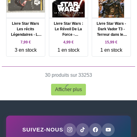
Livre Star Wars
Livre Star Wars :
Livre Star Wars -
Les récits
Le Réveil De La
Dark Vador T3 -
Légendaires - La
Force -
Terreur dans les
Malediction de
L'encyclopédie
ténèbres
7,99 €
4,99 €
15,99 €
Muur
Illustrée
3 en stock
1 en stock
1 en stock
30 produits sur 33253
Afficher plus
SUIVEZ-NOUS