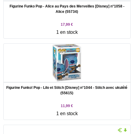
Figurine Funko Pop - Alice au Pays des Merveilles [Disney] n°1058 -
Alice (55734)
17,99 €
1 en stock
Figurine Funko! Pop - Lilo et Stitch [Disney] n°1044 - Stitch avec ukulélé
(55615)
11,99 €
1 en stock