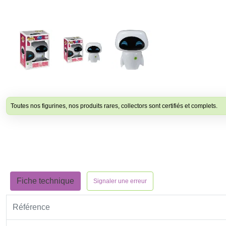
Toutes nos figurines, nos produits rares, collectors sont certifiés et complets.
Fiche technique
Signaler une erreur
Référence