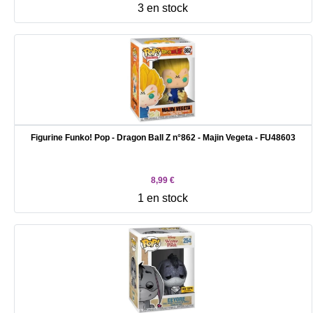
3 en stock
Figurine Funko! Pop - Dragon Ball Z n°862 - Majin Vegeta - FU48603
8,99 €
1 en stock