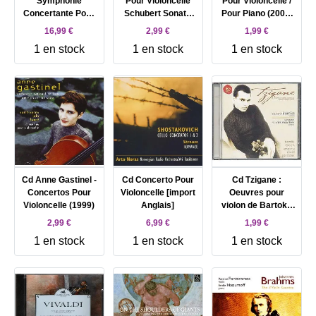
Symphonie
Pour Violoncelle
Pour Violoncelle /
Concertante Pour
Schubert Sonate
Pour Piano (2001,
Violoncelle Op.125
Arpeggione
France)
16,99 €
2,99 €
1,99 €
/ Concerto Pour
1 en stock
1 en stock
1 en stock
Violoncelle No 1
Op.107 (1988)
Cd Anne Gastinel -
Cd Concerto Pour
Cd Tzigane :
Concertos Pour
Violoncelle [import
Oeuvres pour
Violoncelle (1999)
Anglais]
violon de Bartok :
Danses roumaines
2,99 €
6,99 €
1,99 €
transcrites pour
1 en stock
1 en stock
1 en stock
violon et piano