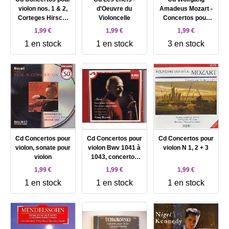
violon nos. 1 & 2,
d'Oeuvre du
Amadeus Mozart -
Corteges Hirsch,
Violoncelle
Concertos pour
violon
violon et orchestre
1,99 €
1,99 €
1,99 €
nº 5 / Adagios et
1 en stock
1 en stock
3 en stock
fugues pour trio à
cordes (1994)
Cd Concertos pour
Cd Concertos pour
Cd Concertos pour
violon, sonate pour
violon Bwv 1041 à
violon N 1, 2 + 3
violon
1043, concertos
pour haubois
1,99 €
1,99 €
1,99 €
Menuhin
1 en stock
1 en stock
1 en stock