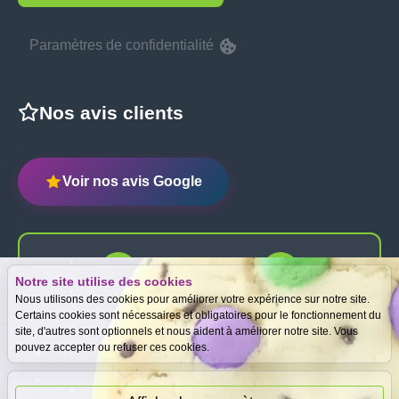
Paramètres de confidentialité
Nos avis clients
Voir nos avis Google
Notre site utilise des cookies
Expertise
Meilleurs prix
Nous utilisons des cookies pour améliorer votre expérience sur notre site.
gratuite
garantis
Certains cookies sont nécessaires et obligatoires pour le fonctionnement du
site, d'autres sont optionnels et nous aident à améliorer notre site. Vous
pouvez accepter ou refuser ces cookies.
Paiement
immédiat