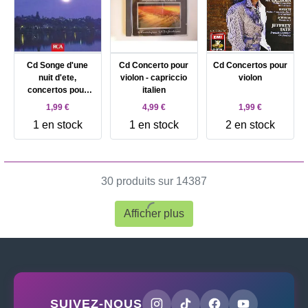
Cd Songe d'une
Cd Concerto pour
Cd Concertos pour
nuit d'ete,
violon - capriccio
violon
concertos pour
italien
violon Fodor, violon
1,99 €
4,99 €
1,99 €
1 en stock
1 en stock
2 en stock
30 produits sur 14387
Afficher plus
SUIVEZ-NOUS