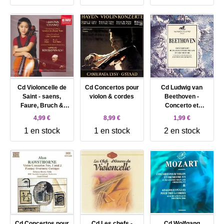
Cd Violoncelle de
Cd Concertos pour
Cd Ludwig van
Saint - saens,
violon & cordes
Beethoven -
Faure, Bruch &
Concerto et
Tchaikovsky
Romances pour
4,99 €
8,99 €
1,99 €
Chang, violoncelle
violon et orchestre
1 en stock
1 en stock
2 en stock
(1992)
Cd Concertos pour
Cd Les chefs -
Cd Wolfgang