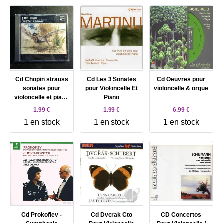
Cd Chopin strauss
Cd Les 3 Sonates
Cd Oeuvres pour
sonates pour
pour Violoncelle Et
violoncelle & orgue
violoncelle et piano
Piano
op 65 et op 6
1,99 €
1,99 €
6,99 €
1 en stock
1 en stock
1 en stock
Cd Prokofiev -
Cd Dvorak Cto
CD Concertos