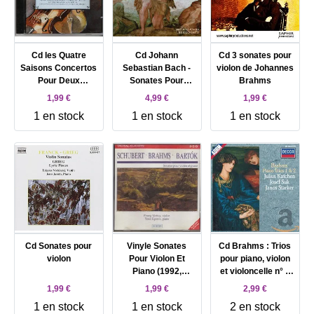
Cd les Quatre
Cd Johann
Cd 3 sonates pour
Saisons Concertos
Sebastian Bach -
violon de Johannes
Pour Deux
Sonates Pour
Brahms
Violoncelles Et
Violon Et Orgue
1,99 €
4,99 €
1,99 €
Orchestre Ã
(1998)
1 en stock
1 en stock
1 en stock
Cordes 1994
Cd Sonates pour
Vinyle Sonates
Cd Brahms : Trios
violon
Pour Violon Et
pour piano, violon
Piano (1992,
et violoncelle n° 1
France)
& n° 2
1,99 €
1,99 €
2,99 €
1 en stock
1 en stock
2 en stock