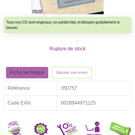
Tous nos CD sont originaux, en parfait état, et dérayés gratuitement si
besoin.
Rupture de stock
Fiche technique
Signaler une erreur
Référence
350757
Code EAN
0028944971125