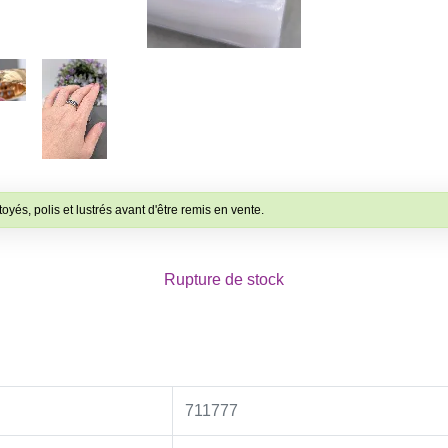
toyés, polis et lustrés avant d'être remis en vente.
Rupture de stock
711777