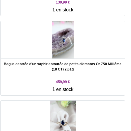
139,99 €
1 en stock
Bague centrée d'un saphir entourée de petits diamants Or 750 Millième
(18 CT) 2,61g
459,99 €
1 en stock