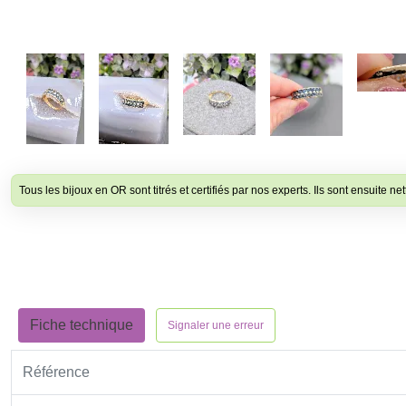
Tous les bijoux en OR sont titrés et certifiés par nos experts. Ils sont ensuite net
Fiche technique
Signaler une erreur
Référence