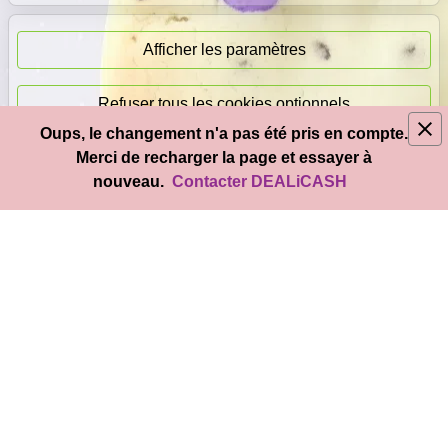
Paiement
immédiat
Afficher les paramètres
Refuser tous les cookies optionnels
Oups, le changement n'a pas été pris en compte.
© 2026
DEAL
i
CASH
- Tous droits réservés
Merci de recharger la page et essayer à
Accepter tous les cookies
nouveau.
Contacter DEALiCASH