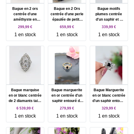
Bague en 2 ors
Bague en 2 Ors
Bague motifs
centrée d'une
centrée d'une perle
plumes centrée
améthyste en
épaulée de petits
d'un saphir et 2
cabochon épaulé
diamants Or 750
petits diamants Or
299,99 €
659,99 €
339,99 €
de 2 petits
Millième (18 CT)
750 Millième (18
1 en stock
1 en stock
1 en stock
diamants Or 750
4,61g
CT) 2,63g
Millième (18 CT)
2,08g
Bague marquise
Bague marguerite
Bague Marguerite
en or blanc centrée
en or centrée d'un
en or blanc centrée
de 2 diamants taille
saphir entouré de
d'un saphir entouré
ancienne d'environ
10 oxydes Or 750
de 10 oxydes Or
6 539,99 €
279,99 €
329,99 €
1ct chacun entouré
Millième (18 CT)
750 Millième (18
1 en stock
1 en stock
1 en stock
2 rangs de
2,01g
CT) 2,82g
diamants Or 750
Millième (18 CT)
8,85g