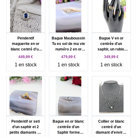
Pendentif
Bague Mauboussin
Bague V en or
maguerite en or
Tu es sel de ma vie
centrée d'un
blanc centré d'un
numéro 2 en or
saphir, un rubis,
beau saphir
blanc centré d'un
une émeraude et 6
449,99 €
479,99 €
349,99 €
entouré de 2 rangs
diamant d'environ
petits diamants Or
1 en stock
1 en stock
1 en stock
de diamants Or
0,15ct épaulé de 6
750 Millième (18
750 Millième (18
petits diamants Or
CT) 2,3g
CT) 2,31g
750 Millième (18
CT) 2,54g
Pendentif or seti
Bague en or blanc
Collier or blanc
d'un saphir et 2
centrée d'un
centré d'un
petits diamants Or
Saphir forme
diamant d'environ