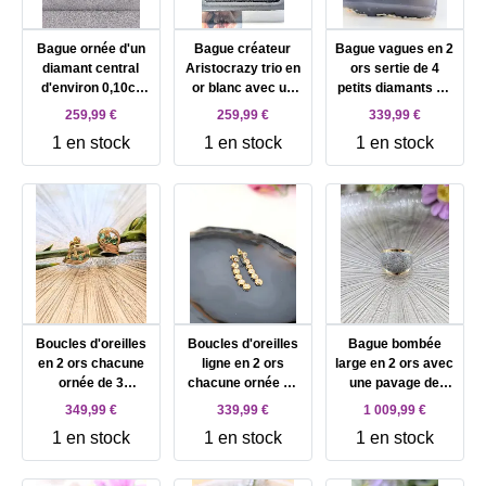
Bague ornée d'un
Bague créateur
Bague vagues en 2
diamant central
Aristocrazy trio en
ors sertie de 4
d'environ 0,10ct
or blanc avec un
petits diamants Or
entouré de petits
diamant central
750 Millième (18
259,99 €
259,99 €
339,99 €
diamants Or 750
d'environ 0,10cts
CT) 2,15g
1 en stock
1 en stock
1 en stock
Millième (18 CT)
entouré de petits
1,61g
diamants Or 750
Millième (18 CT)
1,02g
Boucles d'oreilles
Boucles d'oreilles
Bague bombée
en 2 ors chacune
ligne en 2 ors
large en 2 ors avec
ornée de 3
chacune ornée de
une pavage de
émmeraudes et 2
6 petits diamants
petits diamants Or
349,99 €
339,99 €
1 009,99 €
petits diamants Or
Or 750 Millième (18
750 Millième (18
1 en stock
1 en stock
1 en stock
750 Millième (18
CT) 1,89g
CT) 5,98g
CT) 2,18g