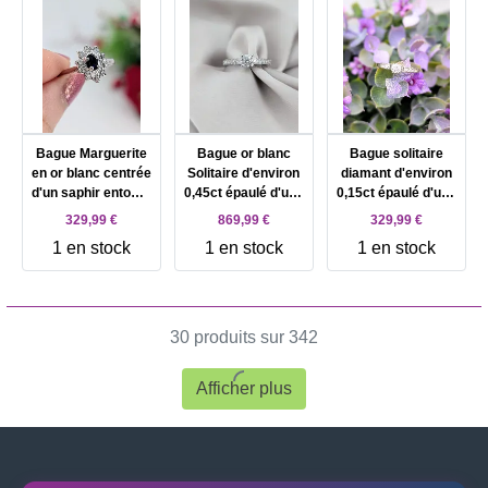
Bague Marguerite
Bague or blanc
Bague solitaire
en or blanc centrée
Solitaire d'environ
diamant d'environ
d'un saphir entouré
0,45ct épaulé d'une
0,15ct épaulé d'une
de 10 oxydes Or
ligne de 16 petits
ligne de 8 petits
329,99 €
869,99 €
329,99 €
750 Millième (18
diamants Or 750
diamants Or 750
1 en stock
1 en stock
1 en stock
CT) 2,82g
Millième (18 CT)
Millième (18 CT)
3,65g
1,75g
30 produits sur 342
Afficher plus