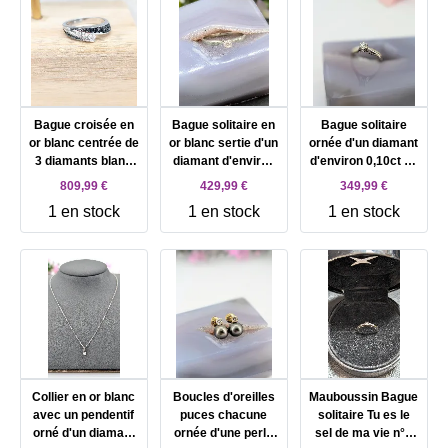
Bague croisée en
Bague solitaire en
Bague solitaire
or blanc centrée de
or blanc sertie d'un
ornée d'un diamant
3 diamants blanc
diamant d'environ
d'environ 0,10ct Or
d'environ 0,20cts
0,16ct Or 750
750 Millième (18
809,99 €
429,99 €
349,99 €
épaulés des lignes
Millième (18 CT)
CT) 2,30g
1 en stock
1 en stock
1 en stock
de diamants noirs
2,54g
Or 750 Millième (18
CT) 4,97g
Collier en or blanc
Boucles d'oreilles
Mauboussin Bague
avec un pendentif
puces chacune
solitaire Tu es le
orné d'un diamant
ornée d'une perle
sel de ma vie n°1