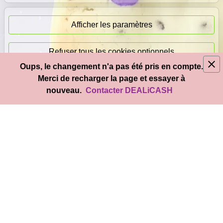
Paiement
immédiat
Afficher les paramètres
Refuser tous les cookies optionnels
Oups, le changement n'a pas été pris en compte.
© 2026
DEAL
i
CASH
- Tous droits réservés
Merci de recharger la page et essayer à
Accepter tous les cookies
nouveau.
Contacter DEALiCASH