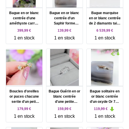
Bague en or blanc
Bague en or blanc
Bague marquise
centrée d'une
centrée d'un
en or blanc centrée
améthyste carrée
Saphir forme
de 2 diamants taille
épaulée de 2 petits
navette épaulé de
ancienne d'environ
399,99 €
139,99 €
6 539,99 €
diamants Or 750
2 petits diamants
1ct chacun entouré
1 en stock
1 en stock
1 en stock
Millième (18 CT)
Or 750 Millième (18
2 rangs de
3,02g
CT) 1,07g
diamants Or 750
Millième (18 CT)
8,85g
Boucles d'oreilles
Bague Guérin en or
Bague solitaire en
or puces chacune
blanc centrée
or blanc centrée
sertie d'un petit
d'une petite
d'un oxyde Or 750
diamant d'environ
moinssanite Or
Millième (18 CT)
179,99 €
159,99 €
119,99 €
0,05ct Or 750
750 Millième (18
0,78g
1 en stock
1 en stock
1 en stock
Millième (18 CT)
CT) 1,10g
1,13g