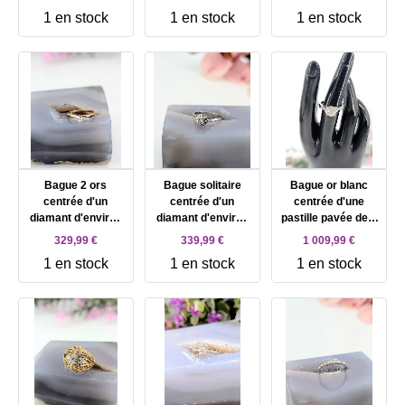
deux rubis Or 750
750 Millième (18
épaulé de 4 lignes
1 en stock
1 en stock
1 en stock
Millième (18 CT)
CT) 2,57g
de petits diamants
2,37g
Or 750 Millième (18
CT) 3,01g
Bague 2 ors
Bague solitaire
Bague or blanc
centrée d'un
centrée d'un
centrée d'une
diamant d'environ
diamant d'environ
pastille pavée de 9
0,10ct Or 750
0,25ct Or 750
diamants d'environ
329,99 €
339,99 €
1 009,99 €
Millième (18 CT)
Millième (18 CT)
0,52ct Or 750
1 en stock
1 en stock
1 en stock
2,14g
1,76g
Millième (18 CT)
5,23g