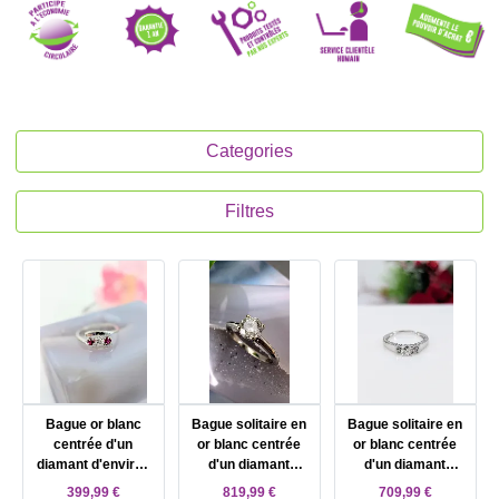
Categories
Filtres
Bague or blanc
Bague solitaire en
Bague solitaire en
centrée d'un
or blanc centrée
or blanc centrée
diamant d'environ
d'un diamant
d'un diamant
0,12ct epaulé de
d'environ 0,50ct Or
d'environ 0,25ct
399,99 €
819,99 €
709,99 €