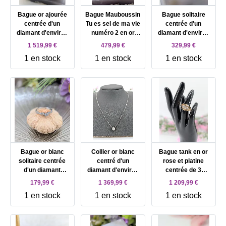
Bague or ajourée
Bague Mauboussin
Bague solitaire
centrée d'un
Tu es sel de ma vie
centrée d'un
diamant d'environ
numéro 2 en or
diamant d'environ
0,50ct (manque)
blanc centré d'un
0,08ct épaulé de
1 519,99 €
479,99 €
329,99 €
épaulé de 2
diamant d'environ
petits diamants Or
1 en stock
1 en stock
1 en stock
diamants de 0,25ct
0,15ct épaulé de 6
750 Millième (18
chacun Or 750
petits diamants Or
CT) 1,99g
Millième (18 CT)
750 Millième (18
8,50g
CT) 2,54g
Bague or blanc
Collier or blanc
Bague tank en or
solitaire centrée
centré d'un
rose et platine
d'un diamant
diamant d'environ
centrée de 3
d'environ 0,15ct
0,50ct entouré de
diamants dont le
179,99 €
1 369,99 €
1 209,99 €
épaulé des lignes
petits diamants Or
central d'environ
1 en stock
1 en stock
1 en stock
de petits diamants
750 Millième (18
0,20ct Or 750
tressées Or 375
CT) 4,05g
Millième (18 CT)
Millième (9 CT)
7,07g
1,03g