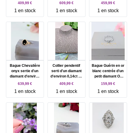
d'environ 0,10ct Or
de Tahiti de 9mm
centré d'un
409,99 €
609,99 €
459,99 €
750 Millième (18
surmontée d'un
diamant d'environ
1 en stock
1 en stock
1 en stock
CT) 2,45g
diamant d'environ
0,15CT Or 750
0,15ct Or 750
Millième (18 CT)
Millième (18 CT)
2,65g
3,07g
Bague Chevalière
Collier pendentif
Bague Guérin en or
onyx sertie d'un
serti d'un diamant
blanc centrée d'un
diamant d'environ
d'environ 0,14ct en
petit diamant Or
0,02cts Or 750
or blanc Or 750
750 Millième (18
639,99 €
409,99 €
159,99 €
Millième (18 CT)
Millième (18 CT)
CT) 1,06g
1 en stock
1 en stock
1 en stock
4,94g
2,80g