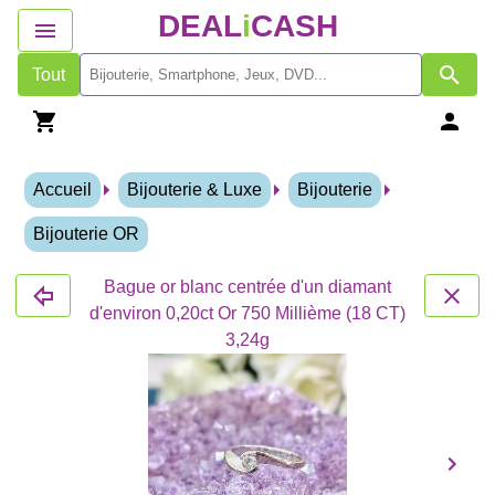
DEAL
i
CASH
Tout
Accueil
Bijouterie & Luxe
Bijouterie
Bijouterie OR
Bague or blanc centrée d'un diamant
d'environ 0,20ct Or 750 Millième (18 CT)
3,24g