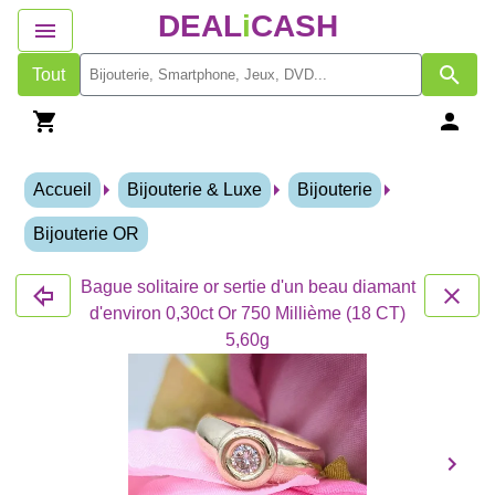
DEAL
i
CASH
Tout
Accueil
Bijouterie & Luxe
Bijouterie
Bijouterie OR
Bague solitaire or sertie d'un beau diamant
d'environ 0,30ct Or 750 Millième (18 CT)
5,60g