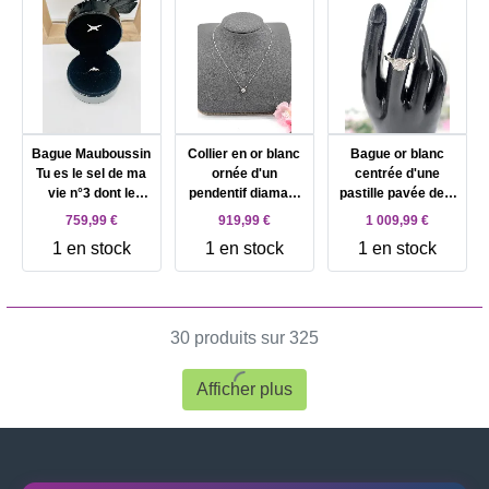
1,03g
Bague Mauboussin
Collier en or blanc
Bague or blanc
Tu es le sel de ma
ornée d'un
centrée d'une
vie n°3 dont le
pendentif diamant
pastille pavée de 9
diamant central
solitaire d'environ
diamants d'environ
759,99 €
919,99 €
1 009,99 €
env 0,30ct Or 750
0,60ct taille brillant
0,52ct Or 750
1 en stock
1 en stock
1 en stock
Millième (18 CT)
Or 750 Millième (18
Millième (18 CT)
3,01g
CT) 1,99g
5,23g
30 produits sur 325
Afficher plus