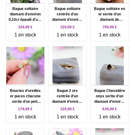
Bague solitaire
Bague solitaire
Bague solitaire en
diamant d'environ
centrée d'un
or sertie d'un
0,15ct épaulé d'une
diamant d'environ
diamant de
ligne de 8 petits
0,08ct épaulé de
synthèse taille
329,99 €
329,99 €
709,99 €
diamants Or 750
petits diamants Or
ovale 1,02ct
1 en stock
1 en stock
1 en stock
Millième (18 CT)
750 Millième (18
surmonté sur une
1,75g
CT) 1,99g
ligne de petits
diamants Or 750
Millième (18 CT)
2,29g
Boucles d'oreilles
Bague 2 ors
Bague Chevalière
or puces chacune
centrée d'un
onyx sertie d'un
sertie d'un petit
diamant d'environ
diamant d'environ
diamant d'environ
0,10ct Or 750
0,02cts Or 750
179,99 €
329,99 €
639,99 €
0,05ct Or 750
Millième (18 CT)
Millième (18 CT)
1 en stock
1 en stock
1 en stock
Millième (18 CT)
2,14g
4,94g
1,13g