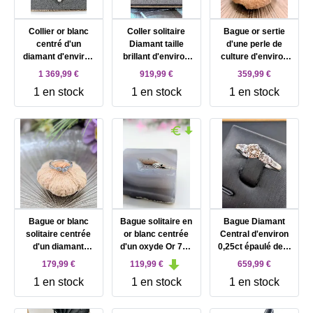
Collier or blanc
Coller solitaire
Bague or sertie
centré d'un
Diamant taille
d'une perle de
diamant d'environ
brillant d'environ
culture d'environ
0,50ct entouré de
0,55cts en or blanc
7MM Or 750
1 369,99 €
919,99 €
359,99 €
petits diamants Or
Or 750 Millième (18
Millième (18 CT)
1 en stock
1 en stock
1 en stock
750 Millième (18
CT) 3,53g
2,58g
CT) 4,05g
Bague or blanc
Bague solitaire en
Bague Diamant
solitaire centrée
or blanc centrée
Central d'environ
d'un diamant
d'un oxyde Or 750
0,25ct épaulé de 2
d'environ 0,15ct
Millième (18 CT)
diamants taille
179,99 €
119,99 €
659,99 €
épaulé des lignes
0,78g
poire chacun
1 en stock
1 en stock
1 en stock
de petits diamants
d'environ 0,10ct Or
tressées Or 375
750 Millième (18
Millième (9 CT)
CT) 3,51g