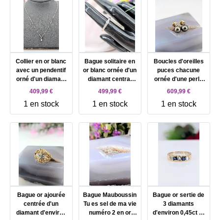
Collier en or blanc
Bague solitaire en
Boucles d'oreilles
avec un pendentif
or blanc ornée d'un
puces chacune
orné d'un diamant
diamant central
ornée d'une perle
d'environ 0,10ct Or
d'environ 0,15ct
de Tahiti de 9mm
409,99 €
499,99 €
609,99 €
750 Millième (18
épaulé de 6 petits
surmontée d'un
1 en stock
1 en stock
1 en stock
CT) 2,45g
diamants Or 750
diamant d'environ
Millième (18 CT)
0,15ct Or 750
2,86g
Millième (18 CT)
3,07g
Bague or ajourée
Bague Mauboussin
Bague or sertie de
centrée d'un
Tu es sel de ma vie
3 diamants
diamant d'environ
numéro 2 en or
d'environ 0,45ct et