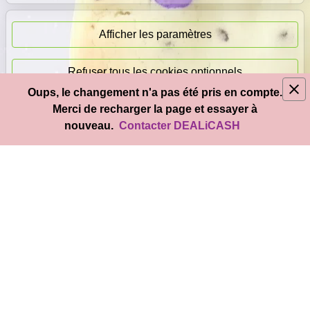
Paiement
immédiat
Afficher les paramètres
Refuser tous les cookies optionnels
Oups, le changement n'a pas été pris en compte.
© 2026
DEAL
i
CASH
- Tous droits réservés
Merci de recharger la page et essayer à
Accepter tous les cookies
nouveau.
Contacter DEALiCASH