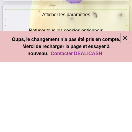
Paiement
immédiat
Afficher les paramètres
Refuser tous les cookies optionnels
Oups, le changement n'a pas été pris en compte.
© 2026
DEAL
i
CASH
- Tous droits réservés
Merci de recharger la page et essayer à
Accepter tous les cookies
nouveau.
Contacter DEALiCASH