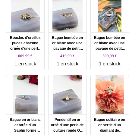
Boucles d'oreilles
Bague bombée en
Bague bombée en
puces chacune
or blanc avec une
or blanc avec une
ornée d'une perle
pavage de petits
pavage de petits
de Tahiti de 9mm
diamants Or 750
diamants Or 750
609,99 €
419,99 €
309,99 €
surmontée d'un
Millième (18 CT)
Millième (18 CT)
1 en stock
1 en stock
1 en stock
diamant d'environ
2,77g
2,35g
0,15ct Or 750
Millième (18 CT)
3,07g
Bague en or blanc
Pendentif en or
Bague solitaire en
centrée d'un
orné d'une perle de
or sertie d'un
Saphir forme
culture ronde Or
diamant de