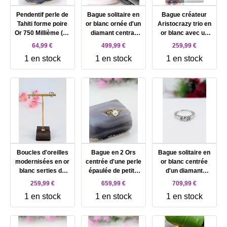
Pendentif perle de
Bague solitaire en
Bague créateur
Tahiti forme poire
or blanc ornée d'un
Aristocrazy trio en
Or 750 Millième (18
diamant central
or blanc avec un
CT) 1,09g
d'environ 0,15ct
diamant central
64,99 €
499,99 €
259,99 €
épaulé de 6 petits
d'environ 0,10cts
1 en stock
1 en stock
1 en stock
diamants Or 750
entouré de petits
Millième (18 CT)
diamants Or 750
2,86g
Millième (18 CT)
1,02g
Boucles d'oreilles
Bague en 2 Ors
Bague solitaire en
modernisées en or
centrée d'une perle
or blanc centrée
blanc serties de
épaulée de petits
d'un diamant
petits diamants Or
diamants Or 750
d'environ 0,25ct
259,99 €
659,99 €
709,99 €
750 Millième (18
Millième (18 CT)
épaulé de 4 lignes
1 en stock
1 en stock
1 en stock
CT) 1,89g
4,61g
de petits diamants
Or 750 Millième (18
CT) 3,01g