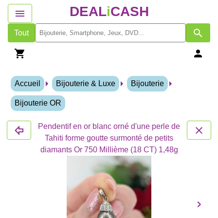
DEAL
i
CASH
Tout
Accueil
Bijouterie & Luxe
Bijouterie
Bijouterie OR
Pendentif en or blanc orné d'une perle de
Tahiti forme goutte surmonté de petits
diamants Or 750 Millième (18 CT) 1,48g