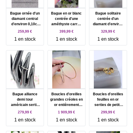
Bague ornée d'un
Bague en or blanc
Bague solitaire
diamant central
centrée d'une
centrée d'un
d'environ 0,10ct
améthyste carrée
diamant d'environ
entouré de petits
épaulée de 2 petits
0,08ct épaulé de
259,99 €
399,99 €
329,99 €
diamants Or 750
diamants Or 750
petits diamants Or
1 en stock
1 en stock
1 en stock
Millième (18 CT)
Millième (18 CT)
750 Millième (18
1,61g
3,02g
CT) 1,99g
Bague alliance
Boucles d'oreilles
Boucles d'oreilles
demi tour
grandes créoles en
feuilles en or
américain sertie
or entièrement
serties de petits
d'une ligne de
serties de petits
diamants Or 750
279,99 €
1 909,99 €
299,99 €
petits diamants Or
diamants Or 750
Millième (18 CT)
1 en stock
1 en stock
1 en stock
750 Millième (18
Millième (18 CT)
1,81g
CT) 1,61g
11,16g