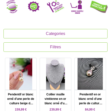
Categories
Filtres
Pendentif or blanc
Collier maille
Pendentif en or
orné d'une perle de
vinitienne en or
blanc orné d'une
culture beige de
blanc orné d'un
perle de culture
7mm surmontée
pendentif forme
grise Or 750
159,99 €
239,99 €
84,99 €