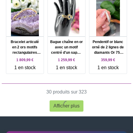
Bracelet articulé
Bague chaîne en or
Pendentif or blanc
en 2 ors motifs
avec un motif
orné de 2 lignes de
rectangulaires
centré d'un saphir
diamants Or 750
pavés de petits
en cabochon
Millième (18 CT)
1 809,99 €
1 259,99 €
359,99 €
diamants Or 750
entouré de petits
2,21g
1 en stock
1 en stock
1 en stock
Millième (18 CT)
diamants Or 750
13,21g
Millième (18 CT)
7,26g
30 produits sur 323
Afficher plus