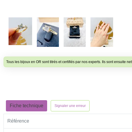
Tous les bijoux en OR sont titrés et certifiés par nos experts. Ils sont ensuite net
Fiche technique
Signaler une erreur
Référence