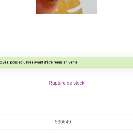
toyés, polis et lustrés avant d'être remis en vente.
Rupture de stock
530649