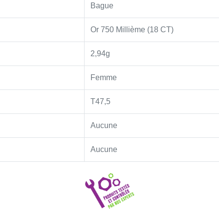
Bague
Or 750 Millième (18 CT)
2,94g
Femme
T47,5
Aucune
Aucune