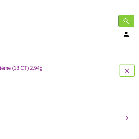
8ct taille princesse avec certificat Or 750 Millième (18 CT) 2,94g