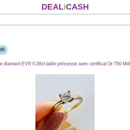
DEAL
i
CASH
 OR
Bague 2 ors solitaire diamant EVR 0,3