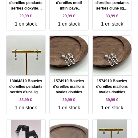
d'oreilles pendants
d'oreilles motif
d'oreilles pendants
serties d'oxydes
infini pavé
serties d'une ligne
argent 925
d'oxydes argent
d'oxydes argent
29,99 €
29,99 €
33,99 €
Millième (22 ct)
925 Millième (22 ct)
925 Millième (22 ct)
1 en stock
1 en stock
1 en stock
1,14g Argent 925
1,13g Argent 925
1,3g Argent 925
Millième (22 CT)
Millième (22 CT)
Millième (22 CT)
1,14g
1,13g
1,3g
13064810 Boucles
1574910 Boucles
1574910 Boucles
d'oreilles pendants
d'oreilles maillons
d'oreilles maillons
serties d'une ligne
ovales doubles
ovales doubles
d'oxydes argent
dont un pavé
dont un pavé
33,99 €
39,99 €
39,99 €
925 Millième (22 ct)
d'oxydes argent
d'oxydes argent
1 en stock
1 en stock
1 en stock
1,3g Argent 925
925 Millième (22 ct)
925 Millième (22 ct)
Millième (22 CT)
1,81g Argent 925
1,81g Argent 925
1,3g
Millième (22 CT)
Millième (22 CT)
1,81g
1,81g