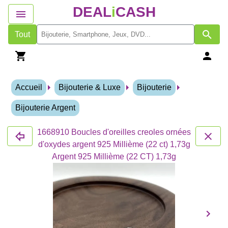
DEAL
i
CASH
Tout
Accueil
Bijouterie & Luxe
Bijouterie
Bijouterie Argent
1668910 Boucles d'oreilles creoles ornées
d'oxydes argent 925 Millième (22 ct) 1,73g
Argent 925 Millième (22 CT) 1,73g