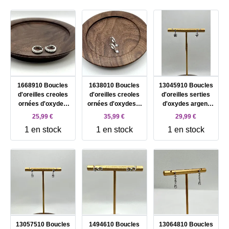
1668910 Boucles
1638010 Boucles
13045910 Boucles
d'oreilles creoles
d'oreilles creoles
d'oreilles serties
ornées d'oxydes
ornées d'oxydes à
d'oxydes argent
argent 925
pendentifs etoiles
925 Millième (22 ct)
25,99 €
35,99 €
29,99 €
Millième (22 ct)
argent 925
1,8g Argent 925
1 en stock
1 en stock
1 en stock
1,73g Argent 925
Millième (22 ct)
Millième (22 CT)
Millième (22 CT)
1,32g Argent 925
1,8g
1,73g
Millième (22 CT)
1,32g
13057510 Boucles
1494610 Boucles
13064810 Boucles