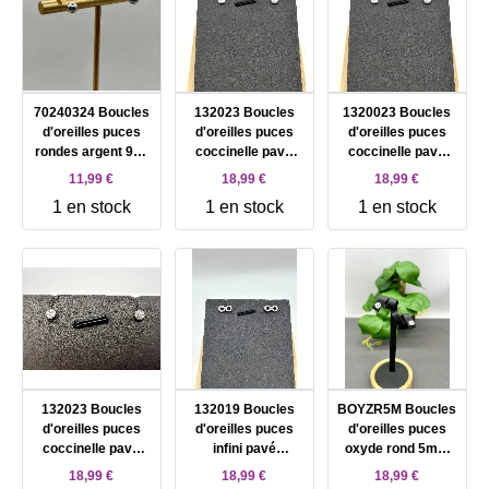
70240324 Boucles
132023 Boucles
1320023 Boucles
d'oreilles puces
d'oreilles puces
d'oreilles puces
rondes argent 925
coccinelle pavé
coccinelle pavé
Millième (22 ct)
d'oxydes Argent
d'oxydes Argent
11,99 €
18,99 €
18,99 €
0,6g Argent 925
925 Millième (22
925 Millième (22
1 en stock
1 en stock
1 en stock
Millième (22 CT)
CT) 0,6g
CT) 0,6g
0,6g
132023 Boucles
132019 Boucles
BOYZR5M Boucles
d'oreilles puces
d'oreilles puces
d'oreilles puces
coccinelle pavé
infini pavé
oxyde rond 5mm
d'oxydes Argent
d'oxydes Argent
Argent 925
18,99 €
18,99 €
18,99 €
925 Millième (22
925 Millième (22
Millième (22 CT)