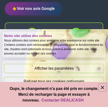
Voir nos avis Google
Notre site utilise des cookies
Expertise
Meilleurs prix
Nous utilisons des cookies pour améliorer votre expérience sur notre site.
gratuite
garantis
Certains cookies sont nécessaires et obligatoires pour le fonctionnement du
site, d'autres sont optionnels et nous aident à améliorer notre site. Vous
pouvez accepter ou refuser ces cookies.
Paiement
immédiat
Afficher les paramètres
Refuser tous les cookies optionnels
Oups, le changement n'a pas été pris en compte.
© 2026
DEAL
i
CASH
- Tous droits réservés
Merci de recharger la page et essayer à
Accepter tous les cookies
nouveau.
Contacter DEALiCASH