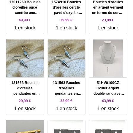
13011260 Boucles
1574910 Boucles
Boucles d'oreilles
d'oreilles puce
d'oreilles cercle
en argent vermeil
centrée une
pavé d'oxydes
en forme de cercle
amazonite bleue
entrelacé d'un
orné d'oxydes
49,99 €
39,99 €
23,99 €
entourée des
Cercle Ovale Lisse
Argent 925
1 en stock
1 en stock
1 en stock
oxydes Argent 925
Argent 925
Millième (22 CT)
Millième (22 CT)
Millième (22 CT)
2,35g
1,06
1,86g
131563 Boucles
131563 Boucles
51HV0100CZ
d'oreilles
d'oreilles
Collier argent
pendantes en
pendantes en
double rang avec
forme de conoïde
forme de conoïde
barres ornées
29,99 €
33,99 €
43,99 €
orné d'oxydes
orné d'oxydes
d'oxydes Argent
1 en stock
1 en stock
1 en stock
Argent 925
Argent 925
925 Millième (22
Millième (22 CT)
Millième (22 CT)
CT) 3,04g
4,48g
4,48g