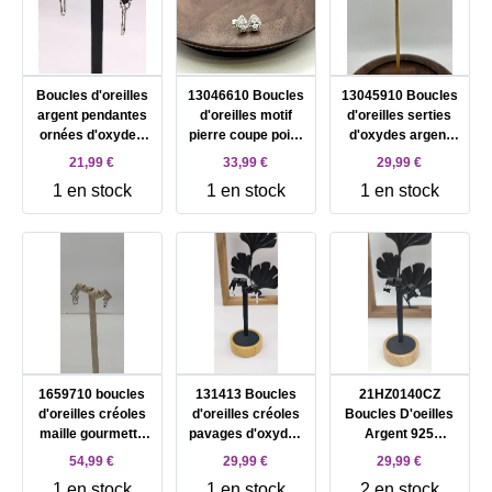
Boucles d'oreilles
13046610 Boucles
13045910 Boucles
argent pendantes
d'oreilles motif
d'oreilles serties
ornées d'oxydes
pierre coupe poire
d'oxydes argent
Argent 925
et entourée
925 Millième (22 ct)
21,99 €
33,99 €
29,99 €
Millième (22 CT)
d'oxydes argent
1,8g
1 en stock
1 en stock
1 en stock
2,10g
925 Millième (22 ct)
1,6g Argent 925
Millième (22 CT)
1,6g
1659710 boucles
131413 Boucles
21HZ0140CZ
d'oreilles créoles
d'oreilles créoles
Boucles D'oeilles
maille gourmette
pavages d'oxydes
Argent 925
carrées
Argent 925
Eventail Oxydes
54,99 €
29,99 €
29,99 €
partiellement
Millième (22 CT)
Blancs Argent 925
1 en stock
1 en stock
2 en stock