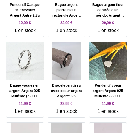
Pendentif Casque
Bague argent
Bague argent fleur
de chevalier
pierre bleue
centrée d'un
Argent Autre 2,7g
rectangle Argent
péridot Argent
Autre 7,45g
Autre 4,63g
12,99 €
22,99 €
29,99 €
1 en stock
1 en stock
1 en stock
Bague vagues en
Bracelet en tissu
Pendentif coeur
argent Argent 925
avec coeur argent
argent Argent 925
Millième (22 CT)
Argent 925
Millième (22 CT)
1,02g
Millième (22 CT)
2,56g
11,99 €
22,99 €
11,99 €
1,93g
1 en stock
1 en stock
1 en stock