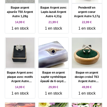
Bague argent
Bague Argent avec
Pendentif en
ajourée T50 Argent
Lapis-lazuli Argent
argent coeur
Autre 1,28g
Autre 4,31g
Argent Autre 5,17g
14,99 €
21,99 €
22,99 €
1 en stock
1 en stock
1 en stock
Bague Argent avec
Bague en argent
Bague en argent
plaque avec motifs
saphir synthétique
design croisé T63
Argent Autre
épaulé de 6 oxydes
Argent Autre
13,26g
Argent Autre 2,19g
15,24g
14,99 €
29,99 €
49,99 €
1 en stock
1 en stock
1 en stock