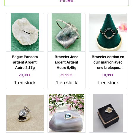
Filtres
Bague Pandora
Bracelet Jonc
Bracelet cordon en
argent Argent
argent Argent
cuir marron avec
Autre 2,17g
Autre 6,45g
une breloque
cercle en argent
29,99 €
29,99 €
18,99 €
Argent Autre 3,73g
1 en stock
1 en stock
1 en stock