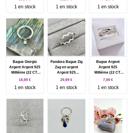
DORT Argent
1 en stock
1 en stock
1 en stock
Autre 0,79
Bague Giorgio
Pandora Bague Zig
Bague Argent
Argent Argent 925
Zag en argent
Argent 925
Millième (22 CT)
Argent 925
Millième (22 CT)
2,34g
Millième (22 CT)
1,85 gr
18,99 €
29,99 €
7,99 €
1,61g
1 en stock
1 en stock
1 en stock