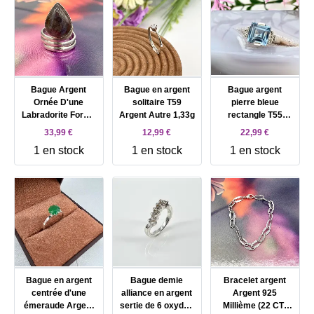
Bague Argent
Bague en argent
Bague argent
Ornée D'une
solitaire T59
pierre bleue
Labradorite Forme
Argent Autre 1,33g
rectangle T55
Goutte D'eau
Argent Autre 6,35g
33,99 €
12,99 €
22,99 €
Argent Autre 6,28g
1 en stock
1 en stock
1 en stock
Bague en argent
Bague demie
Bracelet argent
centrée d'une
alliance en argent
Argent 925
émeraude Argent
sertie de 6 oxydes
Millième (22 CT)