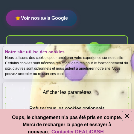
Voir nos avis Google
Notre site utilise des cookies
Expertise
Meilleurs prix
Nous utilisons des cookies pour améliorer votre expérience sur notre site.
gratuite
garantis
Certains cookies sont nécessaires et obligatoires pour le fonctionnement du
site, d'autres sont optionnels et nous aident à améliorer notre site. Vous
pouvez accepter ou refuser ces cookies.
Paiement
immédiat
Afficher les paramètres
Refuser tous les cookies optionnels
Oups, le changement n'a pas été pris en compte.
© 2026
DEAL
i
CASH
- Tous droits réservés
Merci de recharger la page et essayer à
Accepter tous les cookies
nouveau.
Contacter DEALiCASH