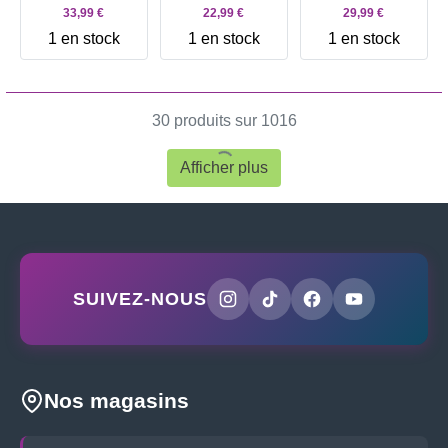
Autre 1,39g
T56 Argent Autre
5,54g
33,99 €
22,99 €
29,99 €
4,5 g
1 en stock
1 en stock
1 en stock
30 produits sur 1016
Afficher plus
SUIVEZ-NOUS
Nos magasins