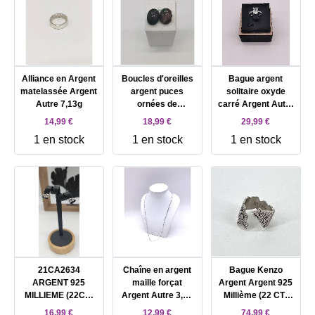
Alliance en Argent
Boucles d'oreilles
Bague argent
matelassée Argent
argent puces
solitaire oxyde
Autre 7,13g
ornées de
carré Argent Autre
rubellites Argent
2,30g
14,99 €
18,99 €
29,99 €
Autre 7,99g
1 en stock
1 en stock
1 en stock
21CA2634
Chaîne en argent
Bague Kenzo
ARGENT 925
maille forçat
Argent Argent 925
MILLIEME (22CT)
Argent Autre 3,13
Millième (22 CT)
0.79 CHAT QUI
gr
7,98g
16,99 €
12,99 €
74,99 €