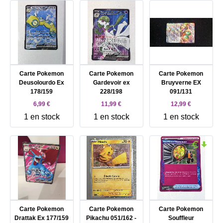
Carte Pokemon
Carte Pokemon
Carte Pokemon
Deusolourdo Ex
Gardevoir ex
Bruyverne EX
178/159
228/198
091/131
6,99 €
11,99 €
12,99 €
1 en stock
1 en stock
1 en stock
Carte Pokemon
Carte Pokemon
Carte Pokemon
Drattak Ex 177/159
Pikachu 051/162 -
Souffleur