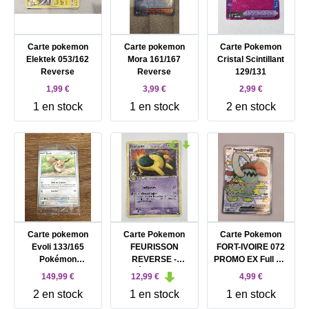
Carte pokemon
Carte pokemon
Carte Pokemon
Elektek 053/162
Mora 161/167
Cristal Scintillant
Reverse
Reverse
129/131
1,99 €
3,99 €
2,99 €
1 en stock
1 en stock
2 en stock
Carte pokemon
Carte Pokemon
Carte Pokemon
Evoli 133/165
FEURISSON
FORT-IVOIRE 072
Pokémon
REVERSE -
PROMO EX Full Art
Ensemble
POKÉMON 36/101
FA SHINY EV4.5
149,99 €
12,99 €
4,99 €
EX ILE DES
SVP FR
2 en stock
1 en stock
1 en stock
DRAGONS FR