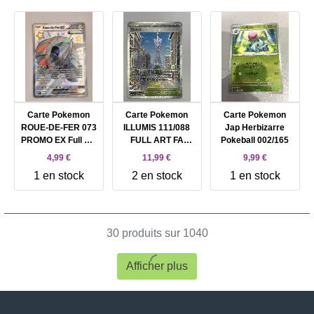
Carte Pokemon
Carte Pokemon
Carte Pokemon
ROUE-DE-FER 073
ILLUMIS 111/088
Jap Herbizarre
PROMO EX Full Art
FULL ART FA
Pokeball 002/165
FA SHINY EV4.5
ME03
4,99 €
11,99 €
9,99 €
SVP FR
1 en stock
2 en stock
1 en stock
30 produits sur 1040
Afficher plus