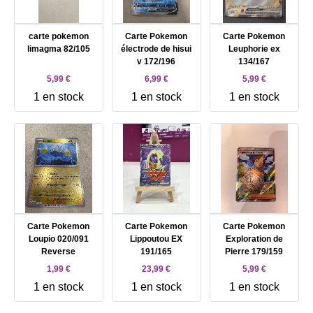
carte pokemon
Carte Pokemon
Carte Pokemon
limagma 82/105
électrode de hisui
Leuphorie ex
v 172/196
134/167
5,99 €
6,99 €
5,99 €
1 en stock
1 en stock
1 en stock
Carte Pokemon
Carte Pokemon
Carte Pokemon
Loupio 020/091
Lippoutou EX
Exploration de
Reverse
191/165
Pierre 179/159
1,99 €
23,99 €
5,99 €
1 en stock
1 en stock
1 en stock