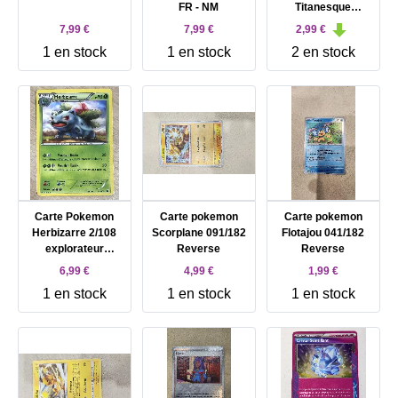
FR - NM
Titanesque
182/191
7,99 €
7,99 €
2,99 €
1 en stock
1 en stock
2 en stock
Carte Pokemon
Carte pokemon
Carte pokemon
Herbizarre 2/108
Scorplane 091/182
Flotajou 041/182
explorateur
Reverse
Reverse
obscurs FR - PL
6,99 €
4,99 €
1,99 €
1 en stock
1 en stock
1 en stock