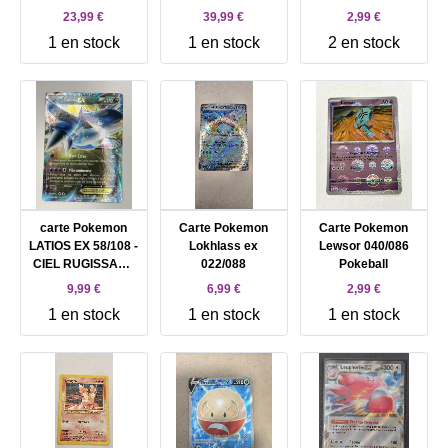
23,99 €
39,99 €
2,99 €
1 en stock
1 en stock
2 en stock
carte Pokemon
Carte Pokemon
Carte Pokemon
LATIOS EX 58/108 -
Lokhlass ex
Lewsor 040/086
CIEL RUGISSANT
022/088
Pokeball
XY
9,99 €
6,99 €
2,99 €
1 en stock
1 en stock
1 en stock