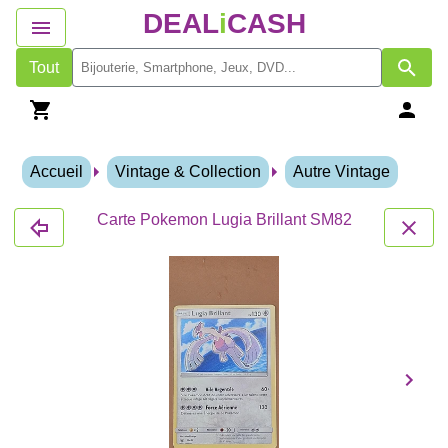
DEAL
i
CASH
Tout
Accueil
Vintage & Collection
Autre Vintage
Carte Pokemon Lugia Brillant SM82