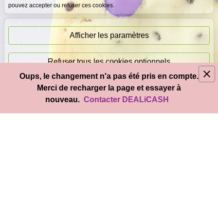
pouvez accepter ou refuser ces cookies.
Paiement
immédiat
Afficher les paramètres
Refuser tous les cookies optionnels
Oups, le changement n'a pas été pris en compte.
© 2026
DEAL
i
CASH
- Tous droits réservés
Merci de recharger la page et essayer à
Accepter tous les cookies
nouveau.
Contacter DEALiCASH