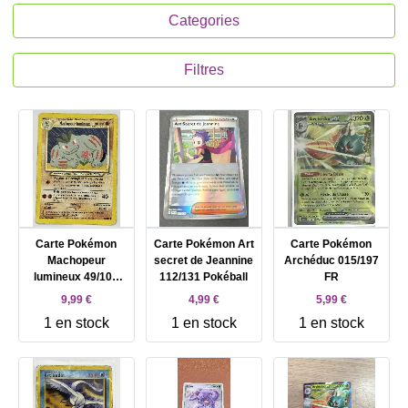
Categories
Filtres
Carte Pokémon
Carte Pokémon Art
Carte Pokémon
Machopeur
secret de Jeannine
Archéduc 015/197
lumineux 49/105
112/131 Pokéball
FR
FR
9,99 €
4,99 €
5,99 €
1 en stock
1 en stock
1 en stock