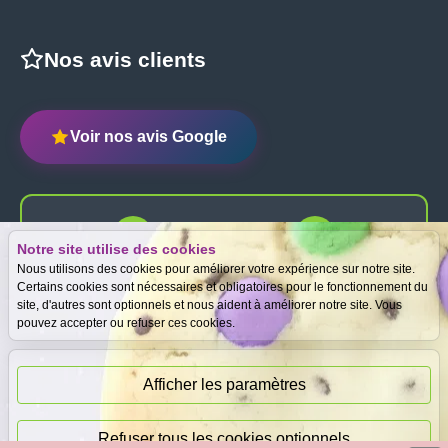
Nos avis clients
Voir nos avis Google
Notre site utilise des cookies
Expertise
Meilleurs prix
Nous utilisons des cookies pour améliorer votre expérience sur notre site.
gratuite
garantis
Certains cookies sont nécessaires et obligatoires pour le fonctionnement du
site, d'autres sont optionnels et nous aident à améliorer notre site. Vous
pouvez accepter ou refuser ces cookies.
Paiement
immédiat
Afficher les paramètres
Refuser tous les cookies optionnels