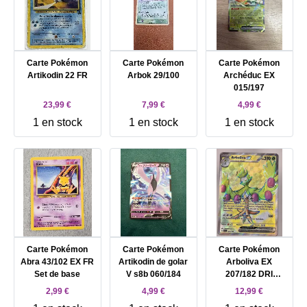
Carte Pokémon
Carte Pokémon
Carte Pokémon
Artikodin 22 FR
Arbok 29/100
Archéduc EX
015/197
23,99 €
7,99 €
4,99 €
1 en stock
1 en stock
1 en stock
Carte Pokémon
Carte Pokémon
Carte Pokémon
Abra 43/102 EX FR
Artikodin de golar
Arboliva EX
Set de base
V s8b 060/184
207/182 DRI
Rivalités
2,99 €
4,99 €
12,99 €
Destinées