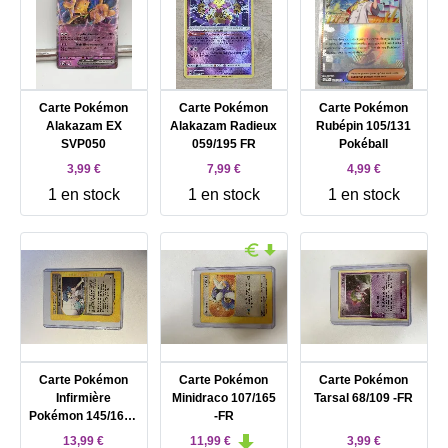
Carte Pokémon
Carte Pokémon
Carte Pokémon
Alakazam EX
Alakazam Radieux
Rubépin 105/131
SVP050
059/195 FR
Pokéball
3,99 €
7,99 €
4,99 €
1 en stock
1 en stock
1 en stock
Carte Pokémon
Carte Pokémon
Carte Pokémon
Infirmière
Minidraco 107/165
Tarsal 68/109 -FR
Pokémon 145/165 -
-FR
FR
13,99 €
11,99 €
3,99 €