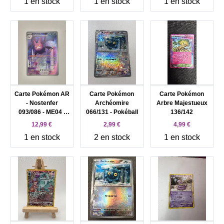
1 en stock
1 en stock
1 en stock
Carte Pokémon AR
Carte Pokémon
Carte Pokémon
- Nostenfer
Archéomire
Arbre Majestueux
093/086 - ME04 -
066/131 - Pokéball
136/142
Chaos Ascendant
12,99 €
2,99 €
4,99 €
1 en stock
2 en stock
1 en stock