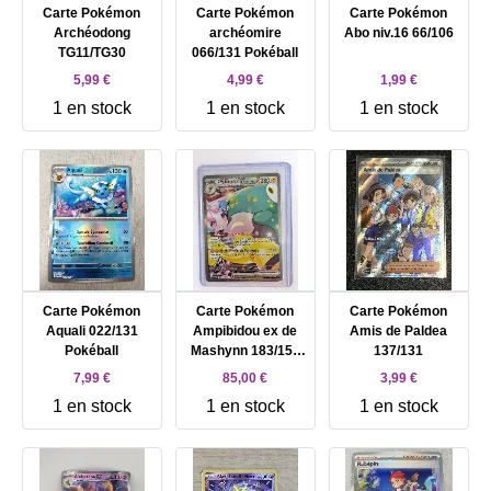
Carte Pokémon
Carte Pokémon
Carte Pokémon
Archéodong
archéomire
Abo niv.16 66/106
TG11/TG30
066/131 Pokéball
5,99 €
4,99 €
1,99 €
1 en stock
1 en stock
1 en stock
Carte Pokémon
Carte Pokémon
Carte Pokémon
Aquali 022/131
Ampibidou ex de
Amis de Paldea
Pokéball
Mashynn 183/159
137/131
Français
7,99 €
85,00 €
3,99 €
1 en stock
1 en stock
1 en stock